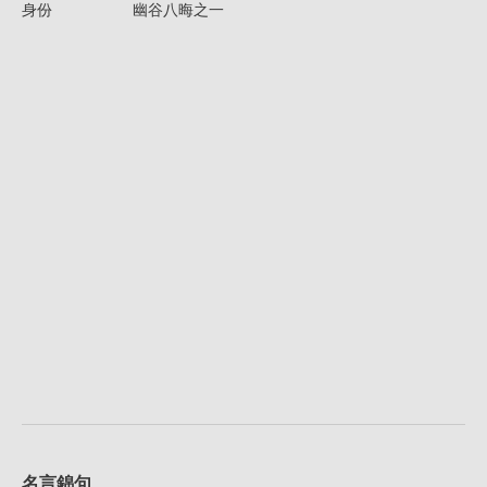
身份
幽谷八晦之一
名言錦句