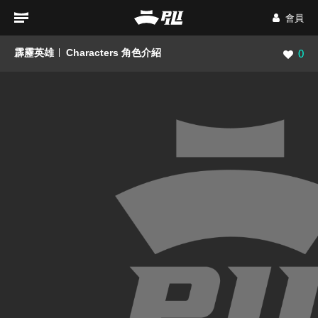
會員
霹靂英雄
Characters 角色介紹
瀏覽數
0