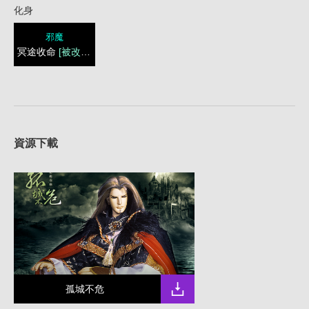
化身
邪魔
冥途收命
[被改造]
資源下載
孤城不危