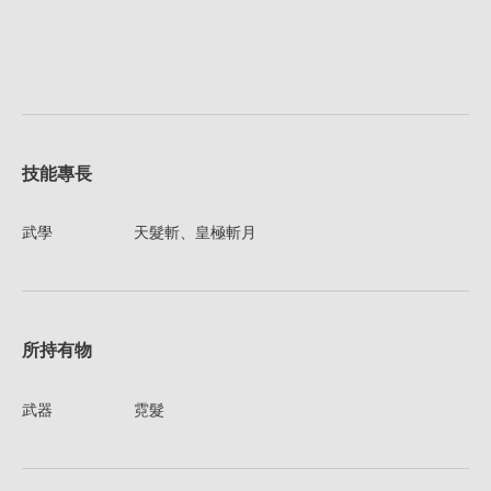
技能專長
武學
天髮斬、皇極斬月
所持有物
武器
霓髮