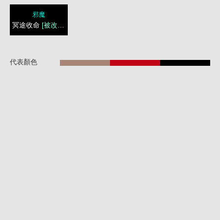
邪魔
冥途收命
[被改造]
代表顏色