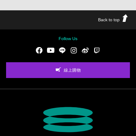
Back to top
Follow Us
Facebook
Youtube
LINE
Instgram
新浪微博
Twitch
線上購物