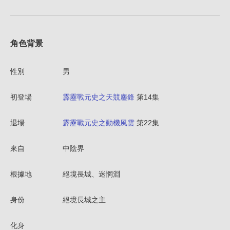
角色背景
性別
男
初登場
霹靂戰元史之天競鏖鋒
第14集
退場
霹靂戰元史之動機風雲
第22集
來自
中陰界
根據地
絕境長城、迷惘淵
身份
絕境長城之主
化身