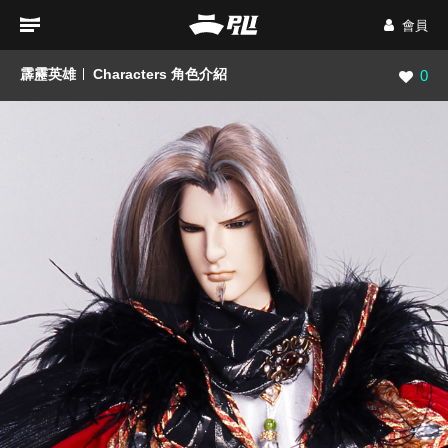
會員
霹靂英雄
Characters 角色介紹
瀏覽數
0