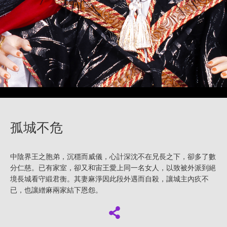
孤城不危
中陰界王之胞弟，沉穩而威儀，心計深沈不在兄長之下，卻多了數
分仁慈。已有家室，卻又和宙王愛上同一名女人，以致被外派到絕
境長城看守緞君衡。其妻麻淨因此段外遇而自殺，讓城主內疚不
已，也讓繒麻兩家結下恩怨。