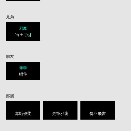
兄弟
邪魔
宙王
[兄]
朋友
雜學
緝仲
部屬
寡斷優柔
走筆邪龍
傳羽飛書