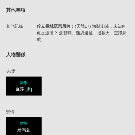
其他事項
其他紀錄
佇立長城沉思所吟：
(天競17) 海闊山遙，未知何
處是瀟湘？ 念雙燕、難憑遠信，指暮天，空識歸
航。
人物關係
夫/妻
雜學
麻淨
[妻]
戀情
雜學
繒鳴夏