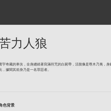
苦力人狼
寰宇奇藏的車伕，全身纏繞著寫滿符咒的白屍帶，活脫像是尊木乃夷，身
比，據聞其前身乃是一名罪惡者。
角色背景