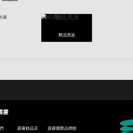
翳流黑派
所屬
翳流黑派
霹靂
們
霹靂精品店
霹靂國際品牌館