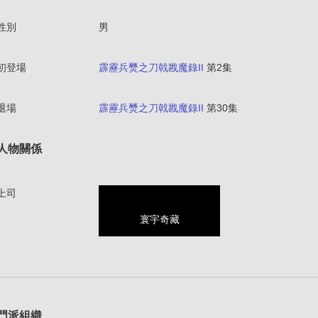
性別
男
初登場
霹靂兵燹之刀戟戡魔錄II
第2集
退場
霹靂兵燹之刀戟戡魔錄II
第30集
人物關係
上司
寰宇奇藏
1
門派組織