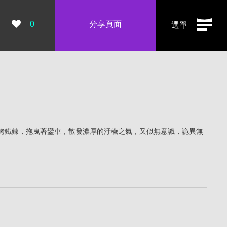
瀏覽數：
0
分享頁面
選單
銬鐵鍊，拖曳著鑾車，散發濃厚的汙穢之氣，又似無意識，詭異無