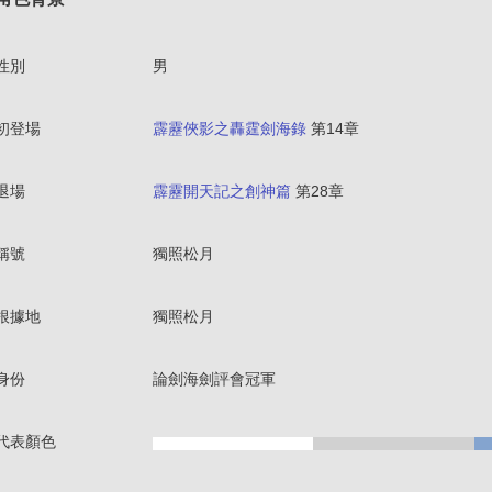
性別
男
初登場
霹靂俠影之轟霆劍海錄
第14章
退場
霹靂開天記之創神篇
第28章
稱號
獨照松月
根據地
獨照松月
身份
論劍海劍評會冠軍
代表顏色