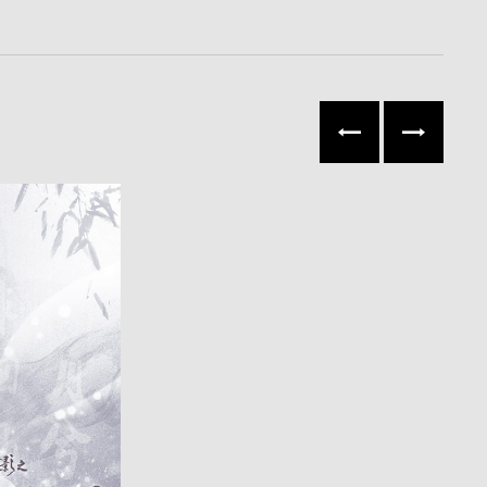
往左
往右