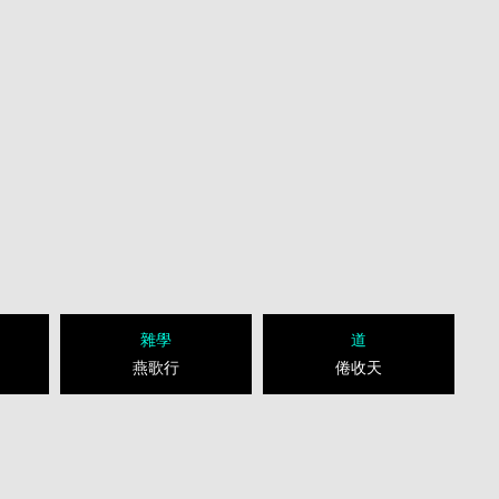
雜學
道
燕歌行
倦收天