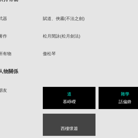
武器
賦道、俠霧(不法之劍)
著作
松月閒詠(松月劍法)
所有物
傲松琴
人物關係
朋友
道
雜學
慕崢嶸
話偏鋒
西樓懷簫