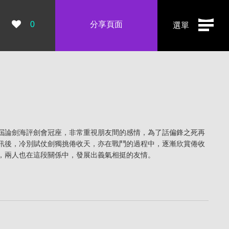
瀏覽數：
0
分享頁面
選單
屆論劍海評劍會冠座，非常重視朋友間的感情，為了話偏鋒之死再
訊後，冷別賦仗劍獨挑倦收天，亦在戰鬥的過程中，逐漸欣賞倦收
，兩人也在這段關係中，發展出義氣相挺的友情。