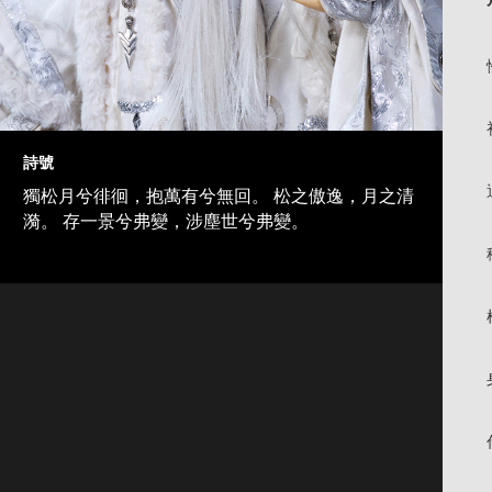
詩號
獨松月兮徘徊，抱萬有兮無回。 松之傲逸，月之清
漪。 存一景兮弗變，涉塵世兮弗變。