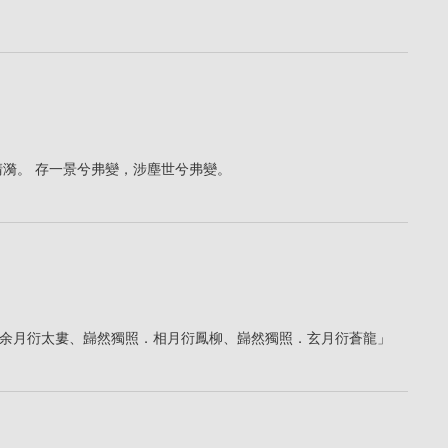
清漪。 存一景兮弗變，涉塵世兮弗變。
余月衍太婁、巋然獨照．相月衍鳳柳、巋然獨照．玄月衍蒼龍」