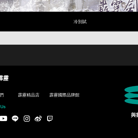
冷別賦
霹靂
們
霹靂精品店
霹靂國際品牌館
 Us
與
acebook
Youtube
LINE
Instgram
新浪微博
Twitch