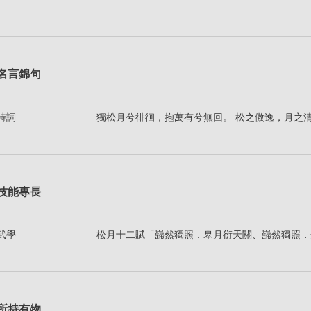
名言錦句
詩詞
獨松月兮徘徊，抱萬有兮無回。 松之傲逸，月之
技能專長
武學
松月十二賦「巋然獨照．皋月衍天關、巋然獨照．
所持有物