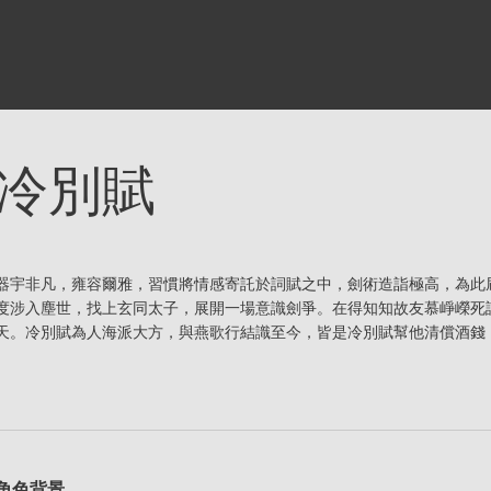
冷別賦
器宇非凡，雍容爾雅，習慣將情感寄託於詞賦之中，劍術造詣極高，為此
度涉入塵世，找上玄同太子，展開一場意識劍爭。在得知知故友慕崢嶸死
天。冷別賦為人海派大方，與燕歌行結識至今，皆是冷別賦幫他清償酒錢
角色背景