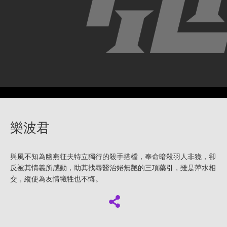
樂波君
與風不知為幽燕征夫特立獨行的殺手搭檔，奉命暗殺羽人非獍，卻
反被其情義所感動，助其找尋醫治姥無艷的三項藥引，雖是萍水相
交，縱使為友情犧牲也不悔。