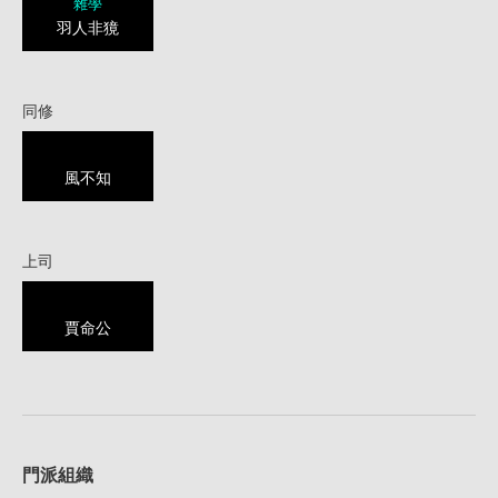
雜學
羽人非獍
同修
風不知
上司
賈命公
1
門派組織