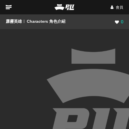
會員
霹靂英雄
Characters 角色介紹
瀏覽數
0