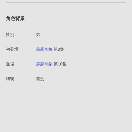
角色背景
性別
男
初登場
霹靂奇象
第8集
退場
霹靂奇象
第10集
稱號
笛劍