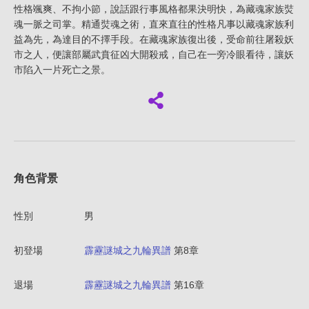
性格颯爽、不拘小節，說話跟行事風格都果決明快，為藏魂家族焋
魂一脈之司掌。精通焋魂之術，直來直往的性格凡事以藏魂家族利
益為先，為達目的不擇手段。在藏魂家族復出後，受命前往屠殺妖
市之人，便讓部屬武賁征凶大開殺戒，自己在一旁冷眼看待，讓妖
市陷入一片死亡之景。
角色背景
性別
男
初登場
霹靂謎城之九輪異譜
第8章
退場
霹靂謎城之九輪異譜
第16章