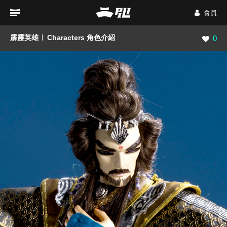
會員
霹靂英雄
Characters 角色介紹
瀏覽數
0