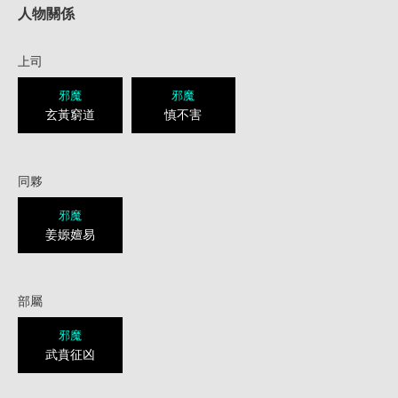
人物關係
上司
邪魔
邪魔
玄黃窮道
慎不害
同夥
邪魔
姜嫄嬗易
部屬
邪魔
武賁征凶