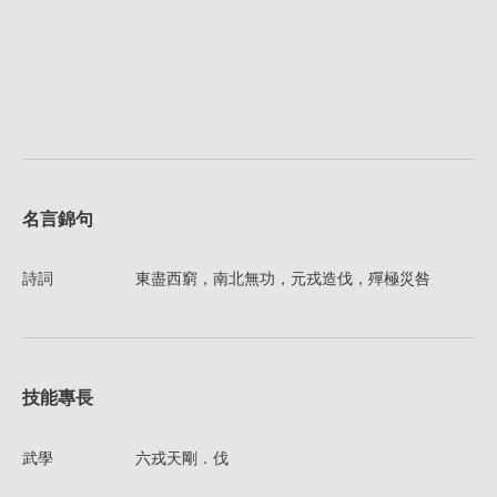
名言錦句
詩詞
東盡西窮，南北無功，元戎造伐，殫極災咎
技能專長
武學
六戎天剛．伐