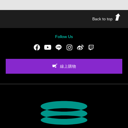
Back to top
Follow Us
Facebook
Youtube
LINE
Instgram
新浪微博
Twitch
線上購物