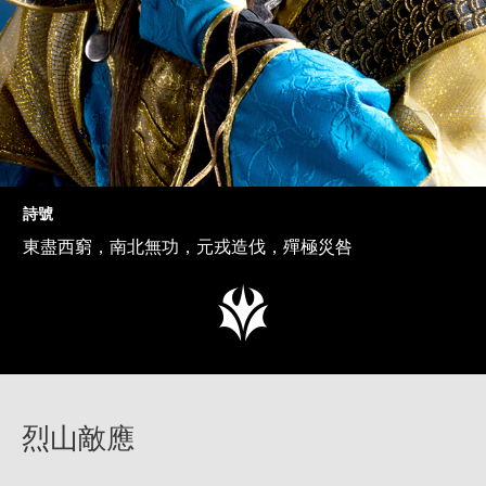
詩號
東盡西窮，南北無功，元戎造伐，殫極災咎
烈山敵應