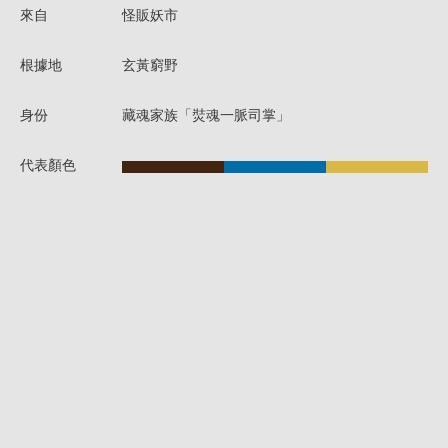
來自
怪販妖市
根據地
玄黃窮野
身份
藏魂家族「焋魂一脈司掌」
代表顏色