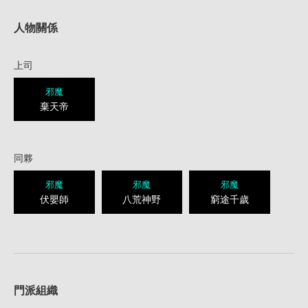
人物關係
上司
邪魔
棄天帝
同夥
邪魔
邪魔
邪魔
伏嬰師
八荒神野
窮途千歲
1
門派組織