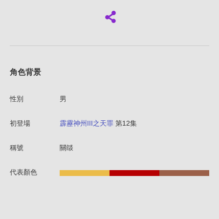
角色背景
性別
男
初登場
霹靂神州III之天罪
第12集
稱號
關燄
代表顏色