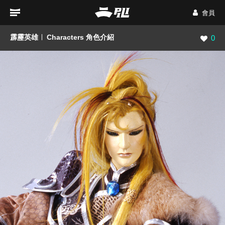
會員
霹靂英雄
Characters 角色介紹
瀏覽數
0