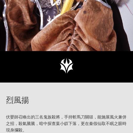
烈風揚
伏嬰師召喚出的三名鬼族殺將，手持斬馬刀關燄，能施展風火兼併
之招，殺氣騰騰，暗中探查葉小釵下落，更在秦假仙取不眠之眼時
現身攔殺。