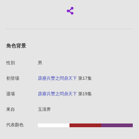
角色背景
性別
男
初登場
霹靂兵燹之問鼎天下
第17集
退場
霹靂兵燹之問鼎天下
第19集
來自
玉清界
代表顏色