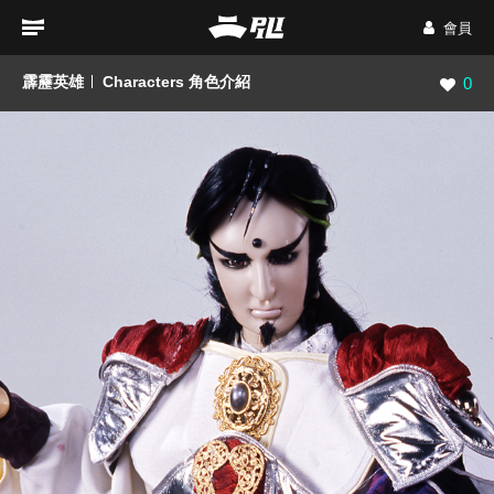
會員
霹靂英雄
Characters 角色介紹
瀏覽數
0