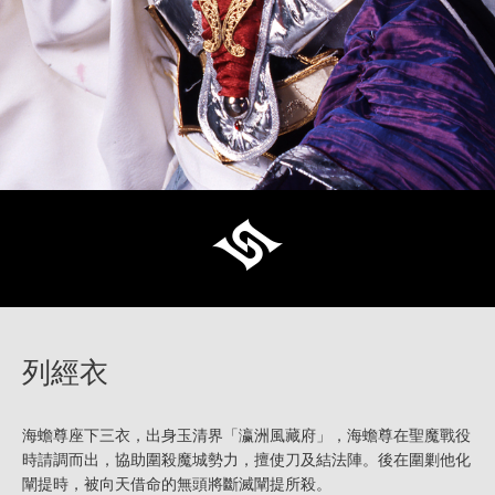
列經衣
海蟾尊座下三衣，出身玉清界「瀛洲風藏府」，海蟾尊在聖魔戰役
時請調而出，協助圍殺魔城勢力，擅使刀及結法陣。後在圍剿他化
闡提時，被向天借命的無頭將斷滅闡提所殺。