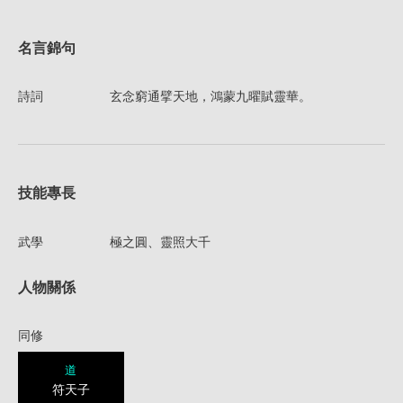
名言錦句
詩詞
玄念窮通擘天地，鴻蒙九曜賦靈華。
技能專長
武學
極之圓、靈照大千
人物關係
同修
道
符天子