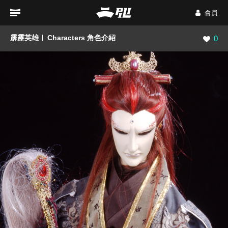
會員
霹靂英雄
Characters 角色介紹
瀏覽數
0