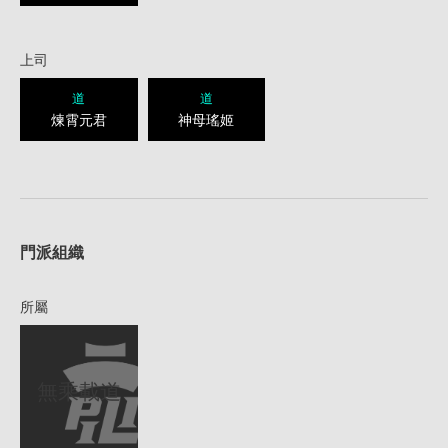
上司
道
道
煉霄元君
神母瑤姬
1
門派組織
所屬
無乘載道