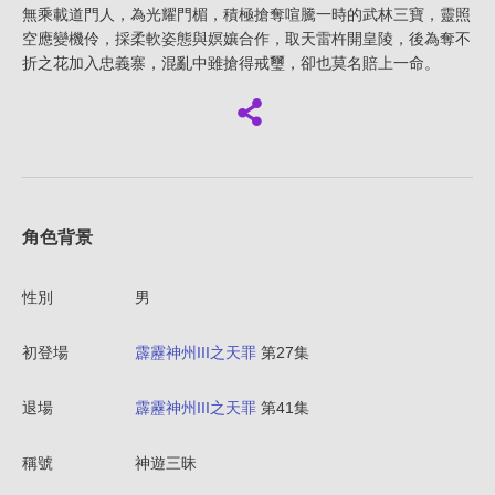
無乘載道門人，為光耀門楣，積極搶奪喧騰一時的武林三寶，靈照
空應變機伶，採柔軟姿態與嫇孃合作，取天雷杵開皇陵，後為奪不
折之花加入忠義寨，混亂中雖搶得戒璽，卻也莫名賠上一命。
角色背景
性別
男
初登場
霹靂神州III之天罪
第27集
退場
霹靂神州III之天罪
第41集
稱號
神遊三昧