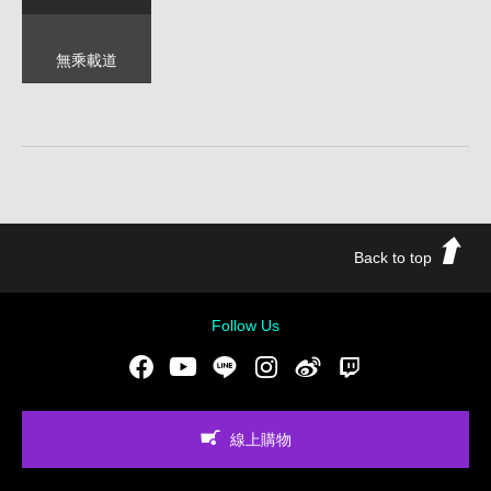
無乘載道
Back to top
Follow Us
Facebook
Youtube
LINE
Instgram
新浪微博
Twitch
線上購物