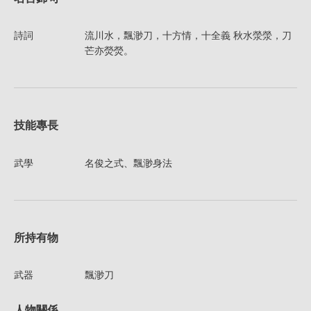
詩詞
流川水，飄渺刀，十方情，十全義 秋水滎滎，刀
芒亦熒熒。
技能專長
武學
名俊之式、飄渺身法
所持有物
武器
飄渺刀
人物關係