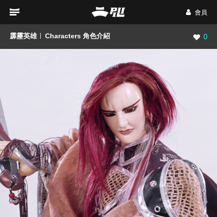
會員
霹靂英雄
Characters 角色介紹
瀏覽數
0