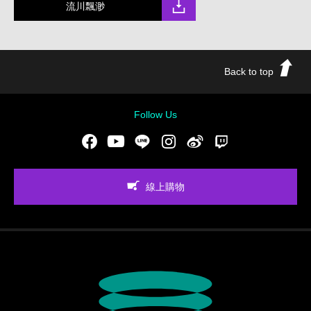
流川飄渺
Back to top
Follow Us
Facebook
Youtube
LINE
Instgram
新浪微博
Twitch
線上購物