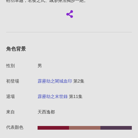
輕功卓越，名俊之式、飄渺身法獨步一絕。
角色背景
性別
男
初登場
霹靂劫之闍城血印
第2集
退場
霹靂劫之末世錄
第11集
來自
天西逸都
代表顏色