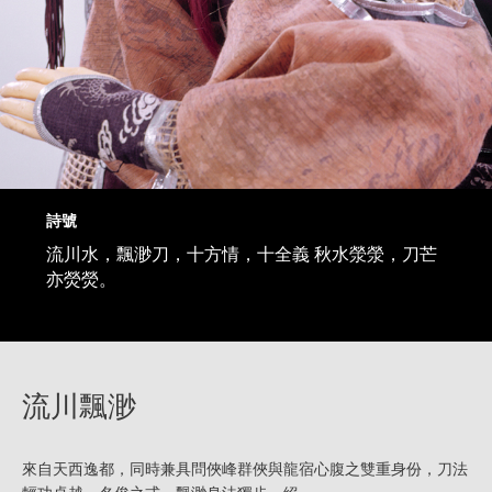
詩號
流川水，飄渺刀，十方情，十全義 秋水滎滎，刀芒
亦熒熒。
流川飄渺
來自天西逸都，同時兼具問俠峰群俠與龍宿心腹之雙重身份，刀法