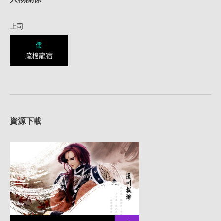
上司
儒
疏樓龍宿
資源下載