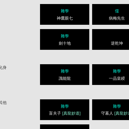
雜學
儒
神鷹眼七
病梅先生
雜學
劍十地
逆乾坤
化身
雜學
雜學
識能龍
一品皇綬
其他
雜學
雜學
盲夫子
[真龍妙道]
守墓人
[真龍妙