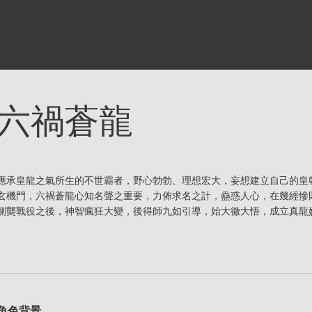
六禍蒼龍
應承皇龍之氣所生的不世霸者，野心勃勃、理想宏大，妄想建立自己的皇
玄機門，六禍蒼龍心知名聲之重要，力佈求名之計，蠱惑人心，在幾經慘
鍘龑戰役之後，神智瘋狂大變，後得師九如引導，始大徹大悟，成立真龍
角色背景