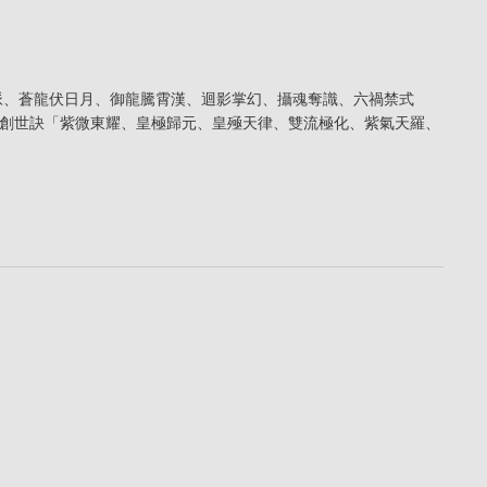
脈、蒼龍伏日月、御龍騰霄漢、迴影掌幻、攝魂奪識、六禍禁式
創世訣「紫微東耀、皇極歸元、皇殛天律、雙流極化、紫氣天羅、