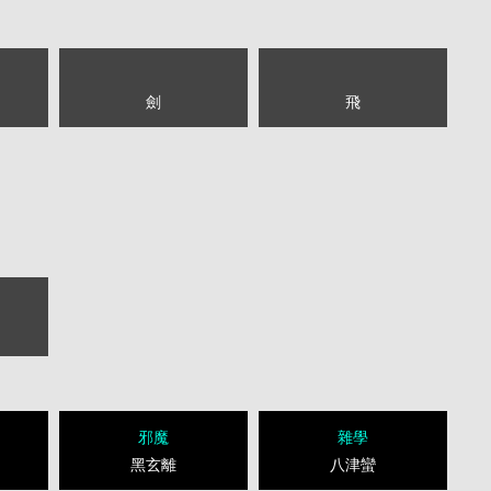
劍
飛
邪魔
雜學
黑玄離
八津蠻