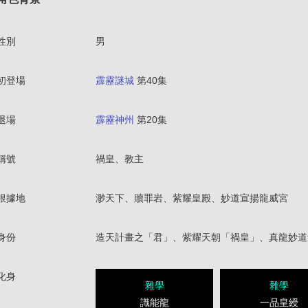
性別
男
初登場
霹靂謎城
第40集
退場
霹靂神州
第20集
稱號
禍皇、教主
根據地
渺天下、贖罪岩、紫耀皇殿、妙道宣揚龍威宮
身份
造天計畫之「君」、紫耀天朝「禍皇」、真龍妙道
化身
雜學
雜學
識能龍
一品皇綬