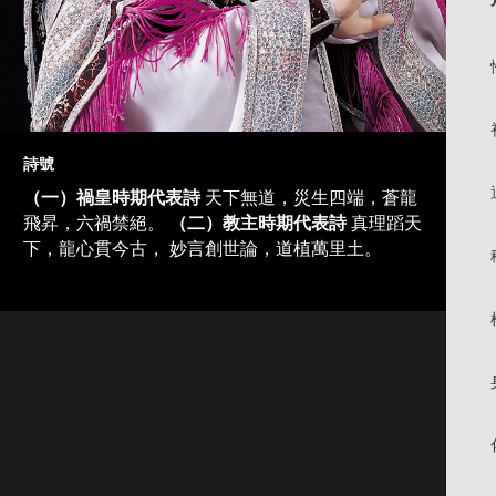
詩號
（一）禍皇時期代表詩
天下無道，災生四端，蒼龍
飛昇，六禍禁絕。
（二）教主時期代表詩
真理蹈天
下，龍心貫今古， 妙言創世論，道植萬里土。