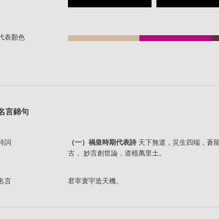
代表顏色
名言錦句
詩詞
（一）禍皇時期代表詩
天下無道，災生四端，蒼
古， 妙言創世論，道植萬里土。
名言
君宰寰宇造天機。