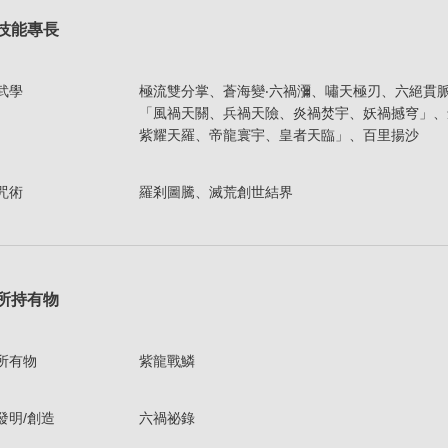
技能專長
武學
極流雙分掌、蒼海變‧六禍瀰、嘯天極刃、六絕貫
「風禍天關、兵禍天險、炎禍焚宇、妖禍撼穹」、
紫耀天羅、帝龍寰宇、皇者天臨」、百里揚沙
咒術
羅剎圖騰、滅荒創世結界
所持有物
所有物
紫龍戰鱗
發明/創造
六禍祕錄