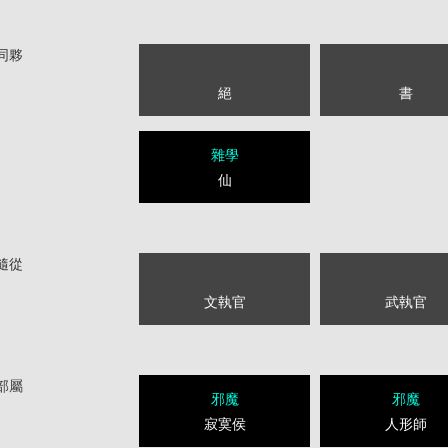
同夥
絕
書
雜學
仙
隨從
文執官
武執官
部屬
邪魔
邪魔
寂寞侯
人形師