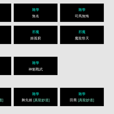
雜學
雜學
無名
司馬無悔
邪魔
邪魔
姬孤窮
魔龍祭天
雜學
神魁戰武
雜學
雜學
道]
舞先姬
[真龍妙道]
田喬
[真龍妙道]