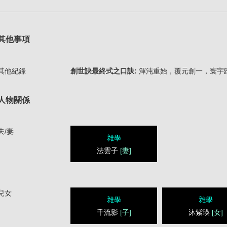
其他事項
其他紀錄
創世訣最終式之口訣:
渾沌重始，覆元創一，寰宇
人物關係
夫/妻
雜學
法雲子
[妻]
兒女
雜學
雜學
千流影
[子]
沐紫瑛
[女]