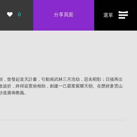
瀏覽數：
0
分享頁面
選單
朝，曾發起造天計畫，引動南武林三月浩劫，惡名昭彰；日後再出
敗波折，終得寂寞侯相助，創建一己霸業紫耀天朝。在歷經蒼雲山
妙道廣佈教義。