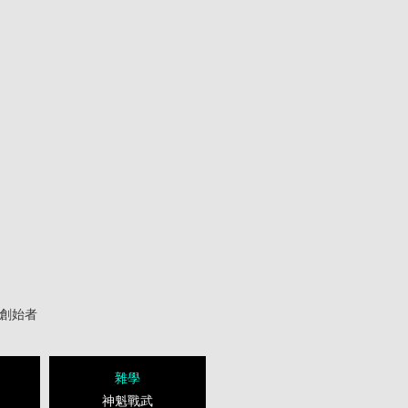
創始者
雜學
神魁戰武