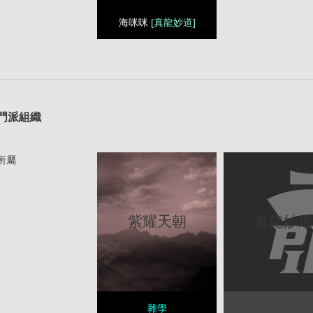
海咪咪
[真龍妙道]
1
門派組織
所屬
真龍妙
紫耀天朝
雜學