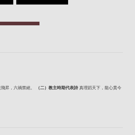
龍飛昇，六禍禁絕。
（二）教主時期代表詩
真理蹈天下，龍心貫今