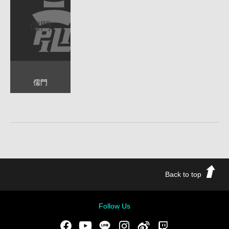
儒門
儒門
Back to top
Follow Us
Facebook
Youtube
LINE
Instgram
新浪微博
Twitch