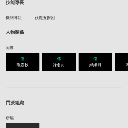
技能專長
機關陣法
伏魔五衡困
人物關係
同夥
儒
儒
儒
隱春秋
祿名封
縹緲月
1
門派組織
所屬