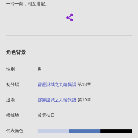
一冷一熱，相互搭配。
角色背景
性別
男
初登場
霹靂謎城之九輪異譜
第13章
退場
霹靂謎城之九輪異譜
第19章
根據地
黃雲扶日
代表顏色