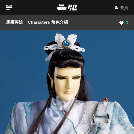
會員
霹靂英雄
Characters 角色介紹
瀏覽數
0