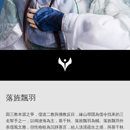
落旌飄羽
因三教本源之爭，儒道二教與佛教反目，緣山尋隱為儒令找來的三
名幫手之一，以鳴滄海為主，慕千秋、落旌飄羽為輔。落旌飄羽外
表儒風文雅，但性格較為沉靜寡言，給人淡漠疏生之感，與慕千秋