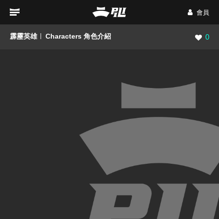
會員
霹靂英雄
Characters 角色介紹
瀏覽數
0