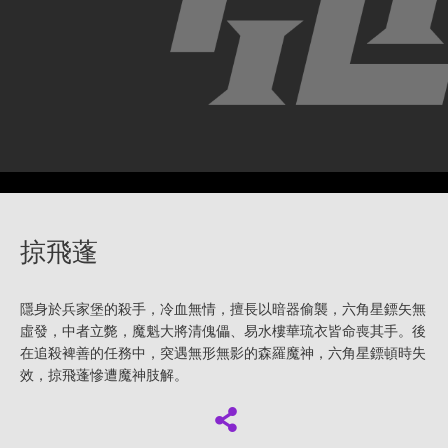
掠飛蓬
隱身於兵家堡的殺手，冷血無情，擅長以暗器偷襲，六角星鏢矢無
虛發，中者立斃，魔魁大將清傀儡、易水樓華琉衣皆命喪其手。後
在追殺裨善的任務中，突遇無形無影的森羅魔神，六角星鏢頓時失
效，掠飛蓬慘遭魔神肢解。