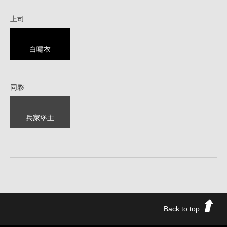
上司
白嘯衣
同夥
兵家堡主
Back to top