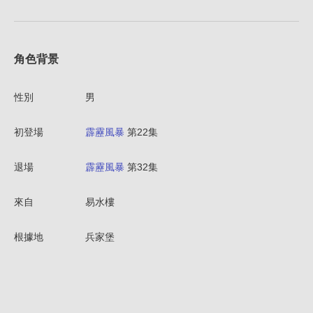
角色背景
性別
男
初登場
霹靂風暴
第22集
退場
霹靂風暴
第32集
來自
易水樓
根據地
兵家堡