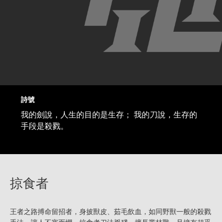
詩號
我的劍說，人生的目的是生存； 我的刀說，生存的
手段是殺戮。
掠食者
王者之路搏命留招者，身披獸皮、茹毛飲血，如同野獸一般的殺戮