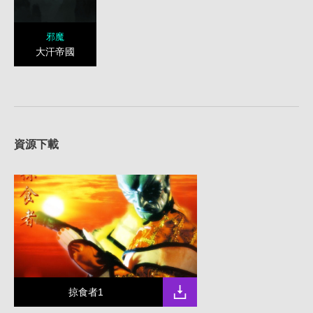
邪魔
大汗帝國
資源下載
掠食者1