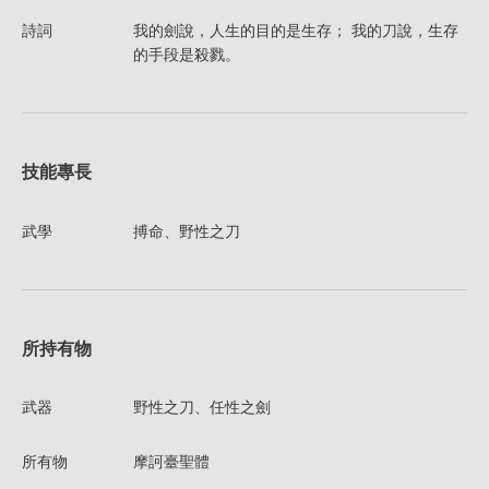
詩詞
我的劍說，人生的目的是生存； 我的刀說，生存
的手段是殺戮。
技能專長
武學
搏命、野性之刀
所持有物
武器
野性之刀、任性之劍
所有物
摩訶臺聖體