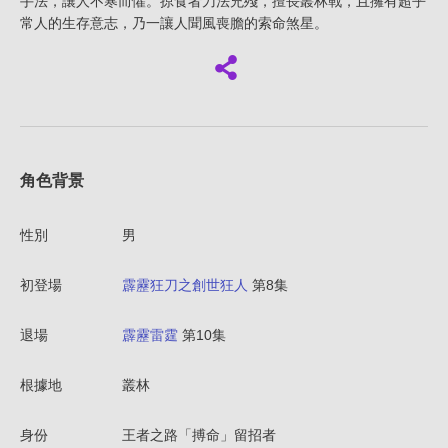
手法，讓人不寒而懼。掠食者刀法兇殘，擅長叢林戰，且擁有超乎
常人的生存意志，乃一讓人聞風喪膽的索命煞星。
角色背景
性別
男
初登場
霹靂狂刀之創世狂人
第8集
退場
霹靂雷霆
第10集
根據地
叢林
身份
王者之路「搏命」留招者