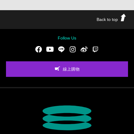
Back to top
Follow Us
Facebook
Youtube
LINE
Instgram
新浪微博
Twitch
線上購物