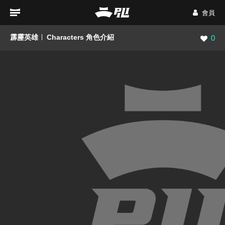
會員
霹靂英雄
Characters 角色介紹
瀏覽數
0