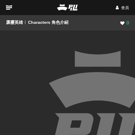
會員
霹靂英雄
Characters 角色介紹
瀏覽數
0