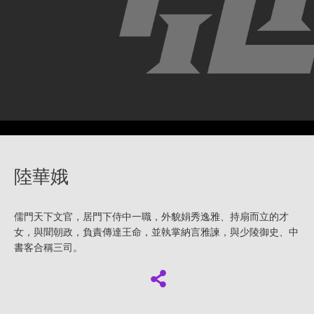
陸華娥
儒門天下文官，居門下侍中一職，外貌娟秀逸雅、持扇而立的才
女，與聞朝政，負責傳達王命，並執掌納言雅諫，與少陵御史、中
書客合稱三司。