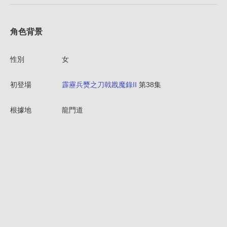
角色背景
性別
女
初登場
霹靂兵燹之刀戟戡魔錄II
第38集
根據地
龍門道