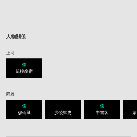
人物關係
上司
儒
疏樓龍宿
同夥
儒
儒
穆仙鳳
少陵御史
中書客
蒙