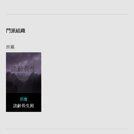
1
門派組織
所屬
詭齡長生
殿
邪魔
詭齡長生殿