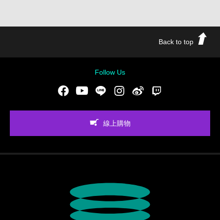
Back to top
Follow Us
Facebook
Youtube
LINE
Instgram
新浪微博
Twitch
線上購物