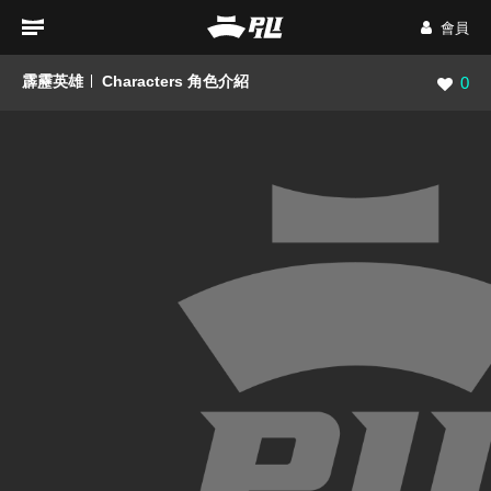
會員
霹靂英雄
Characters 角色介紹
瀏覽數
0