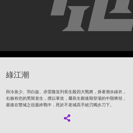
綠江潮
與冷泉少、羽白旋、赤雷隆並列長生殿四大戰將，身著潮水綠衣，
右臉有疤的黑髯老生，擅以掌攻，屬長生殿後期登場的中階將領，
最後在雙城之役最終戰中，死於不老城高手絕刃獨步刀下。