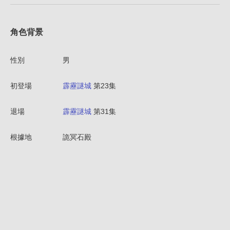
角色背景
性別
男
初登場
霹靂謎城
第23集
退場
霹靂謎城
第31集
根據地
詭冥石殿