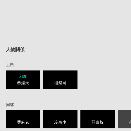
人物關係
上司
邪魔
彝燦天
祖祭司
同夥
哭麻衣
冷泉少
羽白旋