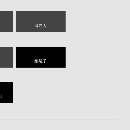
薄易人
絕離子
]