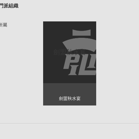
門派組織
所屬
劍盟秋水宴
劍盟秋水宴