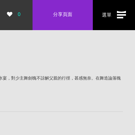
瀏覽數：
0
分享頁面
選單
水宴，對少主舞劍魄不諒解父親的行徑，甚感無奈。在舞造論落魄