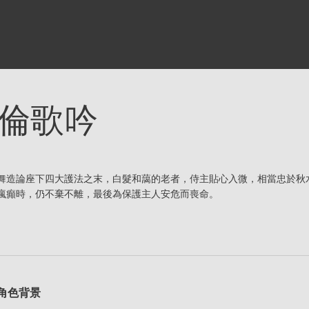
倫歌吟
舞造論座下四大護法之末，白髮和藹的老者，侍主貼心入微，相當忠於秋
瘋癲時，仍不棄不離，最後為保護主人安危而喪命。
角色背景