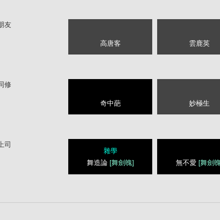
朋友
高唐客
雲鹿英
同修
奇中葩
妙極生
上司
雜學
舞造論
[舞劍魄]
無不愛
[舞劍魄
1