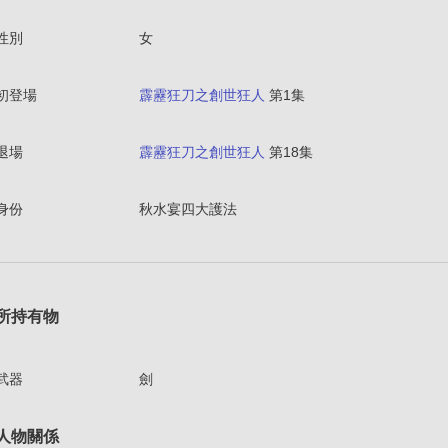
性別
女
初登場
霹靂狂刀之創世狂人
第1集
退場
霹靂狂刀之創世狂人
第18集
身份
秋水宴四大護法
所持有物
武器
劍
人物關係