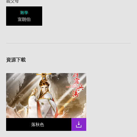
義父母
雜學
宣朗伯
資源下載
落秋色