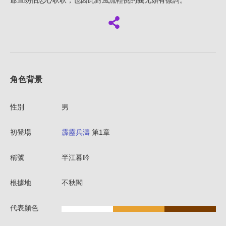
爺宣朗伯忠心耿耿，也因此對風流輕佻的義兄頗有微詞。
角色背景
性別
男
初登場
霹靂兵濤
第1章
稱號
半江暮吟
根據地
不秋閣
代表顏色