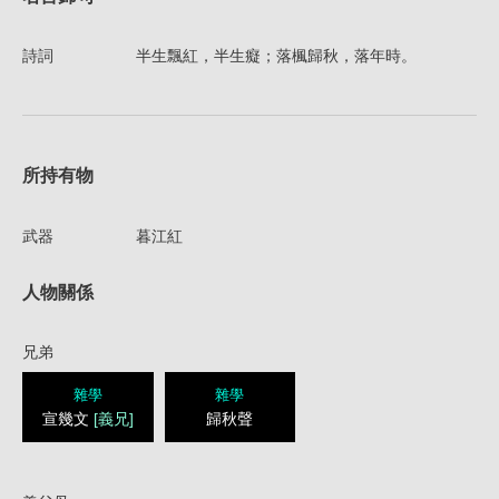
詩詞
半生飄紅，半生癡；落楓歸秋，落年時。
所持有物
武器
暮江紅
人物關係
兄弟
雜學
雜學
宣幾文
[義兄]
歸秋聲