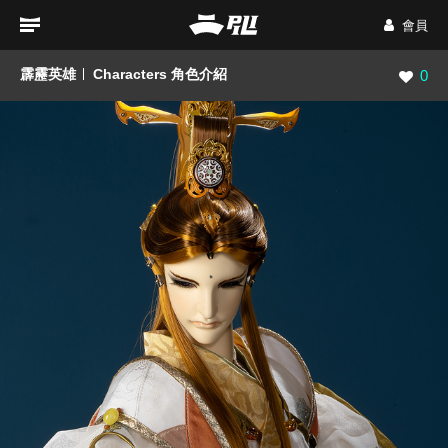
會員
霹靂英雄
Characters 角色介紹
瀏覽數
0