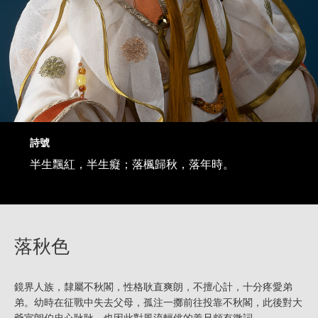
詩號
半生飄紅，半生癡；落楓歸秋，落年時。
落秋色
鏡界人族，隸屬不秋閣，性格耿直爽朗，不擅心計，十分疼愛弟
弟。幼時在征戰中失去父母，孤注一擲前往投靠不秋閣，此後對大