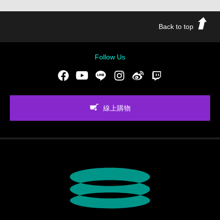
Back to top
Follow Us
Facebook
Youtube
LINE
Instgram
新浪微博
Twitch
線上購物