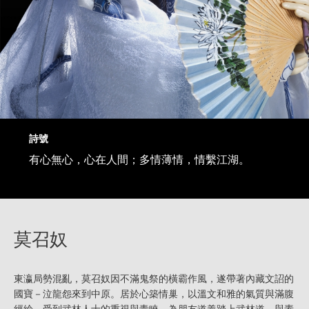
詩號
有心無心，心在人間；多情薄情，情繫江湖。
莫召奴
東瀛局勢混亂，莫召奴因不滿鬼祭的橫霸作風，遂帶著內藏文詔的
國寶－泣龍怨來到中原。居於心築情巢，以溫文和雅的氣質與滿腹