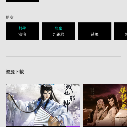
朋友
雜學
邪魔
淚痕
九錫君
赫瑤
資源下載