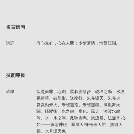
名言錦句
詩詞
有心無心，心在人間；多情薄情，情繫江湖。
技能專長
武學
似是而非、心劍、柔和雲蹤步、乾坤之動、水波
動蓮華、破龍形、送龍行、朱雀嘯天、朱雀火、
炎炎動朱火、朱雀靈指、朱雀靈燄、鳳凰舞天
闕、蝶蹤術、水之殤、扇化、風走、淩波水龍
吟、水、水之濤、鳳聆雪鳴、風流暴、法無常‧心
如一‧一氣蕩神絕、鳳凰天闕‧極破天罡、無縫天
指、水月漫天色