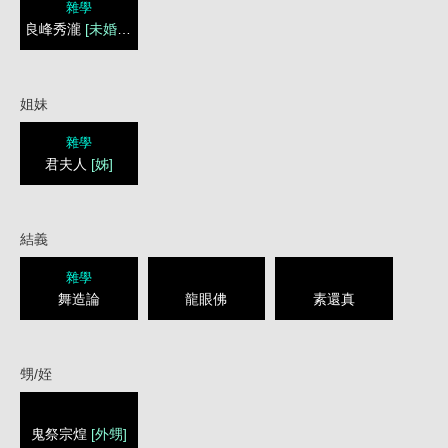
雜學
良峰秀瀧
[未婚妻]
姐妹
雜學
君夫人
[姊]
結義
雜學
舞造論
龍眼佛
素還真
甥/姪
鬼祭宗煌
[外甥]