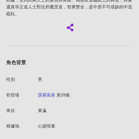
經綸，受到武林人士的重視與青睞。為朋友道義踏上武林道，與素
還真等正道人士對抗邪魔歪道，智勇雙全，是中原不可或缺的中流
砥柱。
角色背景
性別
男
初登場
霹靂風暴
第39集
來自
東瀛
根據地
心築情巢