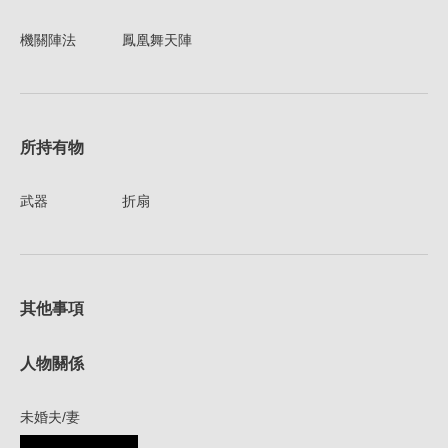
機關陣法
鳳凰舞天陣
所持有物
武器
折扇
其他事項
人物關係
未婚夫/妻