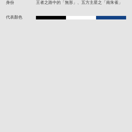
身份
王者之路中的「無形」、五方主星之「南朱雀」
代表顏色