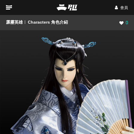
會員
霹靂英雄
Characters 角色介紹
瀏覽數
0