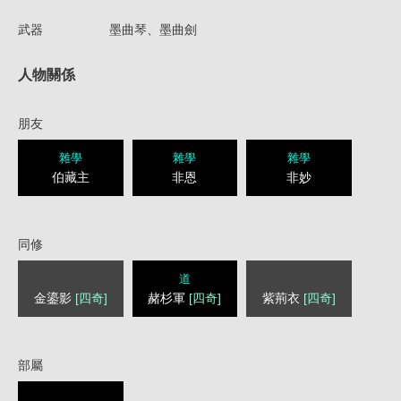
武器
墨曲琴、墨曲劍
人物關係
朋友
雜學
雜學
雜學
伯藏主
非恩
非妙
同修
道
金鎏影
[四奇]
赭杉軍
[四奇]
紫荊衣
[四奇]
部屬