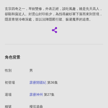
玄宗四奇之一，琴劍雙修，外表正經，談吐風趣，雖是先天高人，
卻顯和藹近人。封雲山封印前夕，為找尋赭杉軍下落而來到苦境，
隱居青埂冷峰深處，並以法陣隱匿行蹤、躲避魔界的追查。
角色背景
性別
男
初登場
霹靂開疆紀
第36集
退場
霹靂神州
第27集
稱號
撥弦道曲