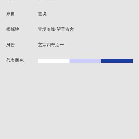
來自
道境
根據地
青埂冷峰‧望天古舍
身份
玄宗四奇之一
代表顏色