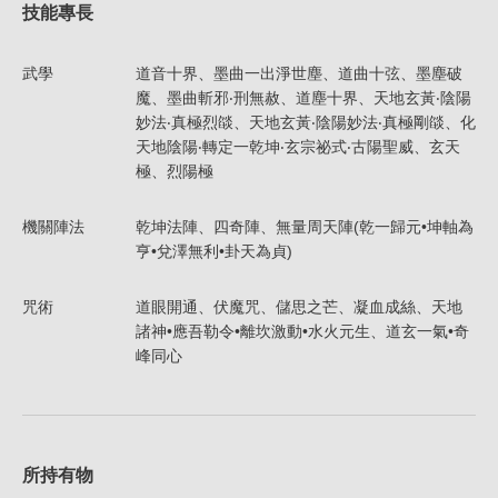
技能專長
武學
道音十界、墨曲一出淨世塵、道曲十弦、墨塵破
魔、墨曲斬邪‧刑無赦、道塵十界、天地玄黃‧陰陽
妙法‧真極烈燄、天地玄黃‧陰陽妙法‧真極剛燄、化
天地陰陽‧轉定一乾坤‧玄宗祕式‧古陽聖威、玄天
極、烈陽極
機關陣法
乾坤法陣、四奇陣、無量周天陣(乾一歸元•坤軸為
亨•兌澤無利•卦天為貞)
咒術
道眼開通、伏魔咒、儲思之芒、凝血成絲、天地
諸神•應吾勒令•離坎激動•水火元生、道玄一氣•奇
峰同心
所持有物