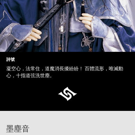
詩號
凝空心，法常住，道魔消長擾紛紛！ 百體流形，唯滅動
心，十指道弦洗世塵。
墨塵音