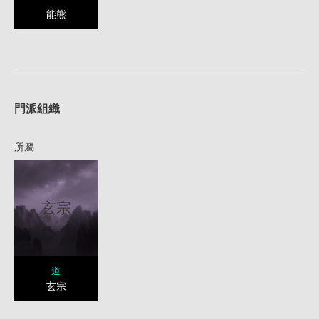
能熊
1
門派組織
所屬
玄宗
道
玄宗