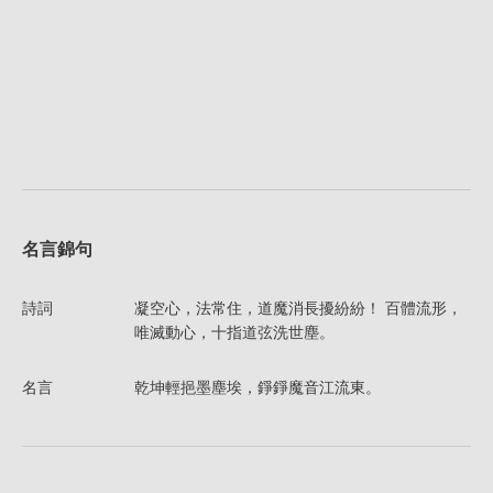
名言錦句
詩詞
凝空心，法常住，道魔消長擾紛紛！ 百體流形，
唯滅動心，十指道弦洗世塵。
名言
乾坤輕挹墨塵埃，錚錚魔音江流東。