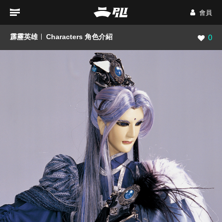
會員
霹靂英雄
Characters 角色介紹
瀏覽數
0