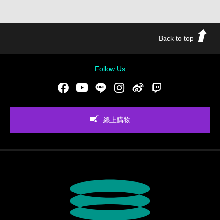
Back to top
Follow Us
Facebook
Youtube
LINE
Instgram
新浪微博
Twitch
線上購物