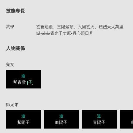
技能專長
武學
玄蒼迷蹤、三陽聚頂、六陽玄火、烈烈天火萬里
嶽•赫赫靈光千丈原•丹心照日月
人物關係
兒女
道
豁青雲
[子]
師兄弟
道
道
道
紫陽子
血陽子
青陽子