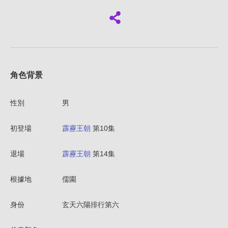
角色背景
性別
男
初登場
霹靂王朝
第10集
退場
霹靂王朝
第14集
根據地
儒園
身份
玄天六陽排行第六