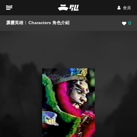
會員
霹靂英雄
Characters 角色介紹
瀏覽數
0