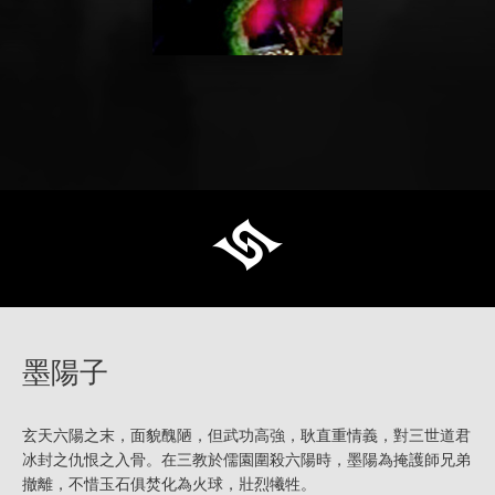
墨陽子
玄天六陽之末，面貌醜陋，但武功高強，耿直重情義，對三世道君
冰封之仇恨之入骨。在三教於儒園圍殺六陽時，墨陽為掩護師兄弟
撤離，不惜玉石俱焚化為火球，壯烈犧牲。