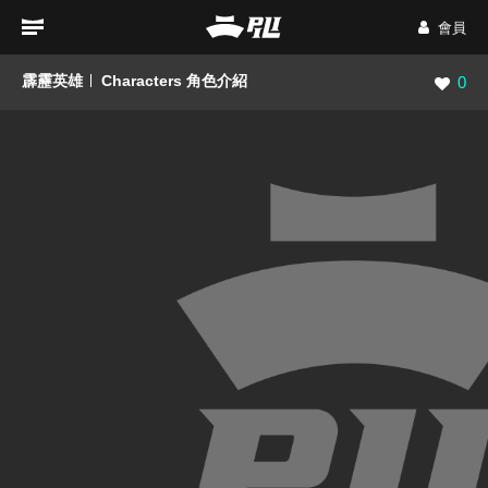
會員
霹靂英雄
Characters 角色介紹
瀏覽數
0