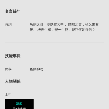
名言錦句
詩詞
魚網之設，鴻則羅其中； 螳螂之貪，雀又乘其
後。 機裡生機，變外生變，智巧何足恃哉？
技能專長
武學
斷脈神功
人物關係
上司
雜學