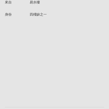
來自
易水樓
身份
四殘缺之一