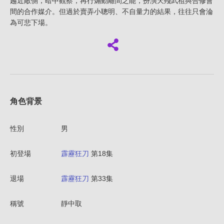
趨近敵側，暗中觀察，再行煽動離間之能，扮演天殘武祖與合修會
間的合作媒介。但過於賣弄小聰明、不自量力的結果，往往只會淪
為可悲下場。
角色背景
性別
男
初登場
霹靂狂刀
第18集
退場
霹靂狂刀
第33集
稱號
靜中取