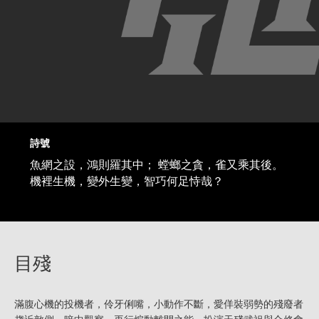
詩號
魚網之設，鴻則羅其中； 螳螂之貪，雀又乘其後。
機裡生機，變外生變，智巧何足恃哉？
目殘
滿腹心機的投機者，伶牙俐嘴，小動作不斷，愛佯裝弱勢的殘廢者