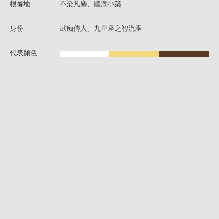
根據地
不染凡塵、聽潮小築
身份
武痴傳人、九皇座之智流座
代表顏色