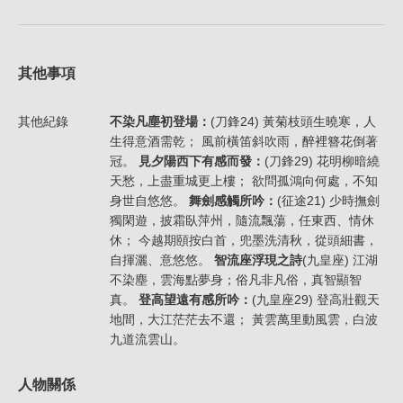
其他事項
其他紀錄
不染凡塵初登場：
(刀鋒24) 黃菊枝頭生曉寒，人
生得意酒需乾； 風前橫笛斜吹雨，醉裡簪花倒著
冠。
見夕陽西下有感而發：
(刀鋒29) 花明柳暗繞
天愁，上盡重城更上樓； 欲問孤鴻向何處，不知
身世自悠悠。
舞劍感觸所吟：
(征途21) 少時撫劍
獨閑遊，披霜臥萍州，隨流飄蕩，任東西、情休
休； 今越期頤按白首，兜墨洗清秋，從頭細書，
自揮灑、意悠悠。
智流座浮現之詩
(九皇座) 江湖
不染塵，雲海點夢身；俗凡非凡俗，真智顯智
真。
登高望遠有感所吟：
(九皇座29) 登高壯觀天
地間，大江茫茫去不還； 黃雲萬里動風雲，白波
九道流雲山。
人物關係