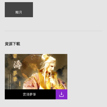
離月
資源下載
雲濤夢筆