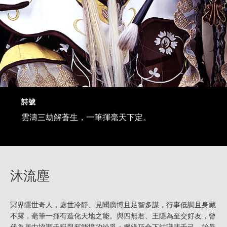
詩號
雲濤三劫解蒼生，一筆揮毫天下定。
沐流塵
冥界隱世奇人，處世冷靜、見聞廣博且足智多謀，行事低調且身藏
不露，毫筆一揮有造化天地之能。與四無君、王隱為至交好友，曾