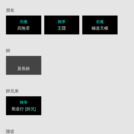
朋友
邪魔
雜學
邪魔
四無君
王隱
極道天權
師
莫長鋏
師兄弟
雜學
蜀道行
[師兄]
隨從