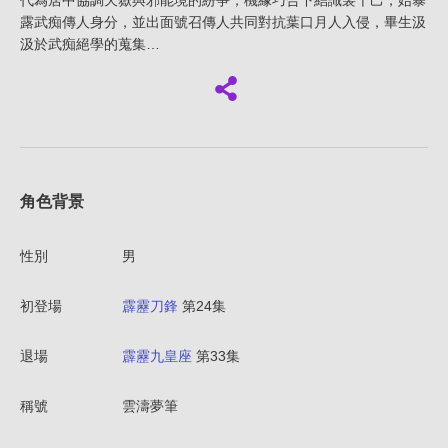
代為居中協調天嶽與邪能境的紛爭；機緣巧合下結識裴千己，始暴
露武痴傳人身分，並出面號召傳人共同對抗葉口月人入侵，畢生汲
汲於武痴絕學的蒐集…
角色背景
性別
男
初登場
霹靂刀鋒
第24集
退場
霹靂九皇座
第33集
稱號
雲濤夢筆