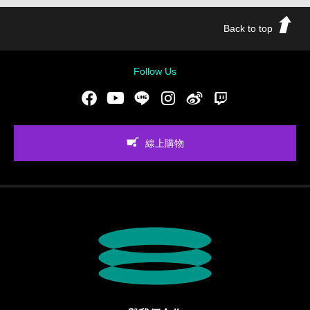
Back to top
Follow Us
Facebook
Youtube
LINE
Instgram
新浪微博
Twitch
線上購物