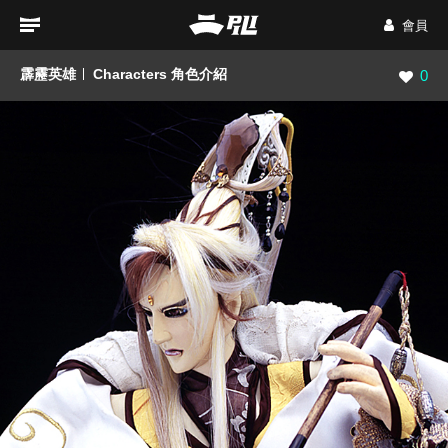
會員
霹靂英雄
Characters 角色介紹
瀏覽數
0