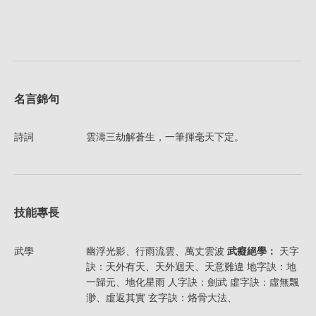
名言錦句
詩詞
雲濤三劫解蒼生，一筆揮毫天下定。
技能專長
武學
幽浮光影、行雨流雲、萬丈雲波
武癡絕學：
天字
訣：天外有天、天外迴天、天意難違 地字訣：地
一歸元、地化星雨 人字訣：劍武 虛字訣：虛無飄
渺、虛返其實 玄字訣：烙骨大法、