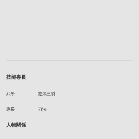
技能專長
武學
驚鴻三瞬
專長
刀法
人物關係