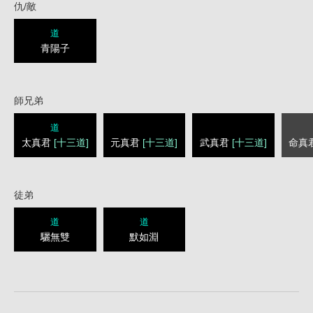
仇/敵
道
青陽子
師兄弟
道
太真君
[十三道]
元真君
[十三道]
武真君
[十三道]
命真
徒弟
道
道
驪無雙
默如淵
1