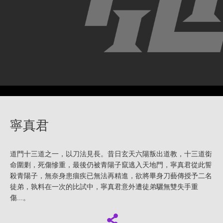
寧真君
道門十三道之一，以刀法見長。昔日玄天六陽叛出道教，十三道銜
命圍剿，死傷慘重，最後仍被青陽子竄逃入天地門，寧真君從此誓
殺青陽子，無奈身患痼疾已無法再精進，欲將畢身刀藝傳授予二名
徒弟，孰料在一次的比試中，寧真君意外遭徒弟驪無雙失手重
傷...。