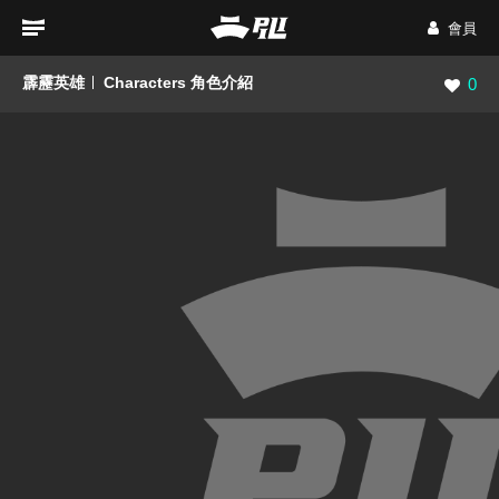
會員
霹靂英雄
Characters 角色介紹
瀏覽數
0