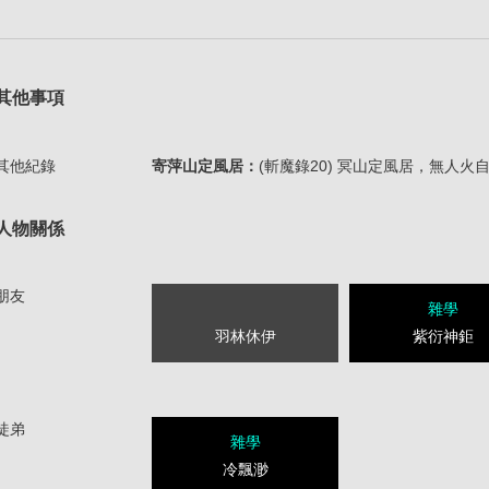
其他事項
其他紀錄
寄萍山定風居：
(斬魔錄20) 冥山定風居，無人
人物關係
朋友
雜學
羽林休伊
紫衍神鉅
徒弟
雜學
冷飄渺