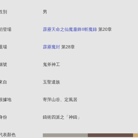
性別
男
初登場
霹靂天命之仙魔鏖鋒II斬魔錄
第20章
退場
霹靂魔封
第28章
稱號
鬼斧神工
來自
玉聖遺族
根據地
寄萍山谷、定風居
身份
鑄術四派之「神鑄」
代表顏色