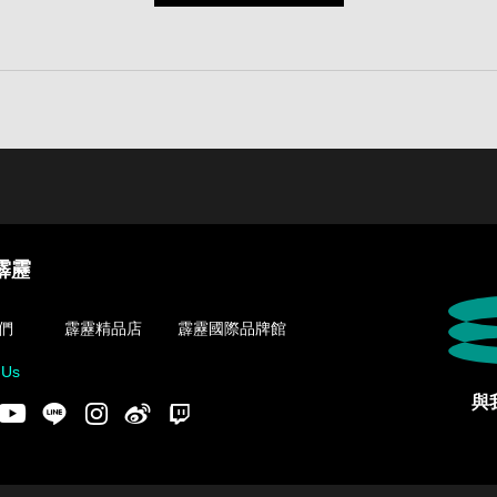
霹靂
們
霹靂精品店
霹靂國際品牌館
 Us
與
acebook
Youtube
LINE
Instgram
新浪微博
Twitch