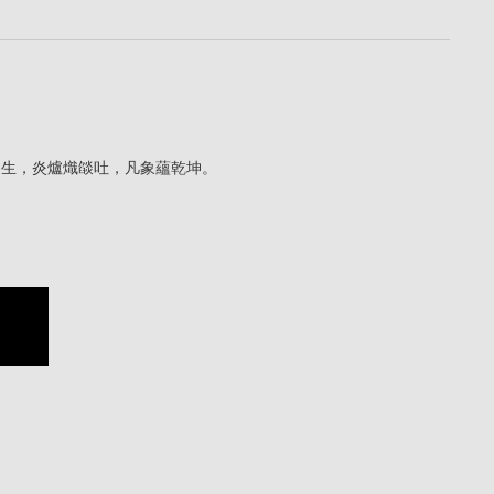
火自生，炎爐熾燄吐，凡象蘊乾坤。