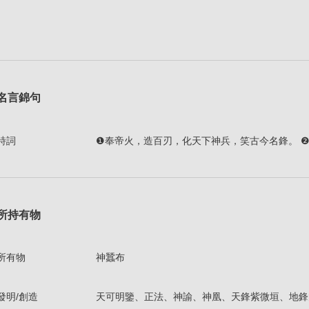
名言錦句
詩詞
❶奉帝火，造百刃，化天下神兵，笑古今名鋒。 
所持有物
所有物
神蠶布
發明/創造
天可明鑒、正法、神諭、神凰、天鋒紫微垣、地鋒