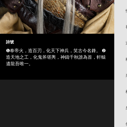
詩號
❶奉帝火，造百刃，化天下神兵，笑古今名鋒。 ❷
造天地之工，化鬼斧堪輿，神鑄千秋誰為首，軒轅
遺龍吾唯一。