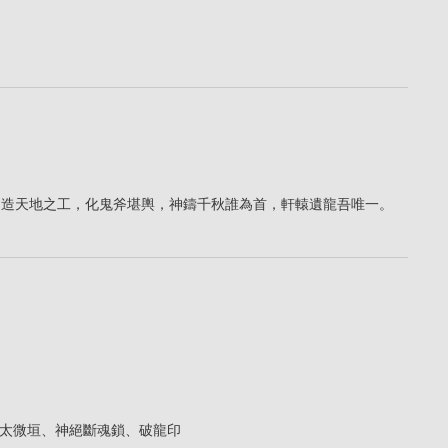
❷造天地之工，化鬼斧堪輿，神鑄千秋誰為首，軒轅遺龍吾唯一。
太微垣、神絕斷魂鎖、破龍印