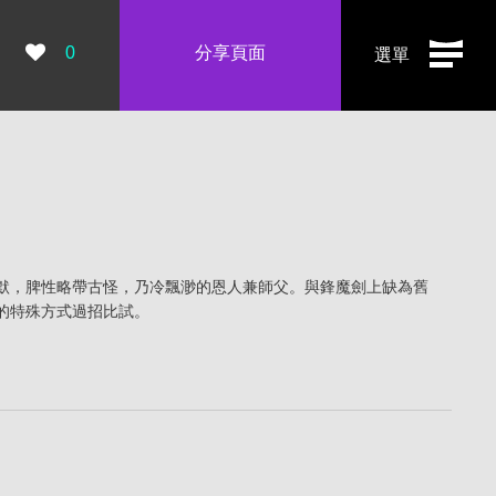
瀏覽數：
0
分享頁面
選單
默，脾性略帶古怪，乃冷飄渺的恩人兼師父。與鋒魔劍上缺為舊
的特殊方式過招比試。