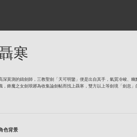
聶寒
高深莫測的鑄劍師，三教聖劍「天可明鑒」便是出自其手，氣質冷峻、幽
識，鋒魔之女劍琅琊為收集論劍帖而找上聶寒，雙方以上等劍境「劍息」
角色背景