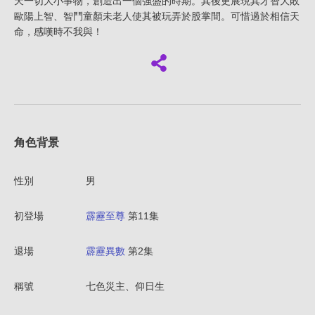
天一切大小事物，創造出一個強盛的時期。其後更展現其才智大敗
歐陽上智、智鬥童顏未老人使其被玩弄於股掌間。可惜過於相信天
命，感嘆時不我與！
角色背景
性別
男
初登場
霹靂至尊
第11集
退場
霹靂異數
第2集
稱號
七色災主、仰日生