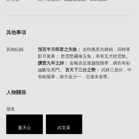
其他事項
其他紀錄
預言半月郎君之失敗：
去時萬里共嬋娟，回時單
影月孤寒； 愁雲愁霧掩玉兔，幸有五犬吠雲散。
讚普九年之詩：
金靴赤足渡越陰陽界，綢衣布衫
論斷生死門。
言天下三分之勢：
武林三鼎分，中
有歐陽軍，南方金少一，北邊未老尊。
人物關係
朋友
蓋天公
白文采