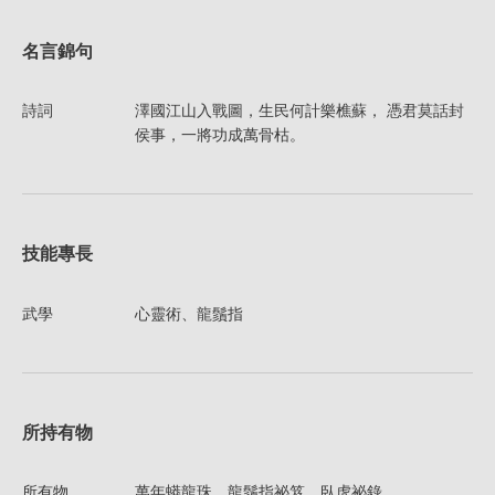
名言錦句
詩詞
澤國江山入戰圖，生民何計樂樵蘇， 憑君莫話封
侯事，一將功成萬骨枯。
技能專長
武學
心靈術、龍鬚指
所持有物
所有物
萬年蟒龍珠、龍鬚指祕笈、臥虎祕錄