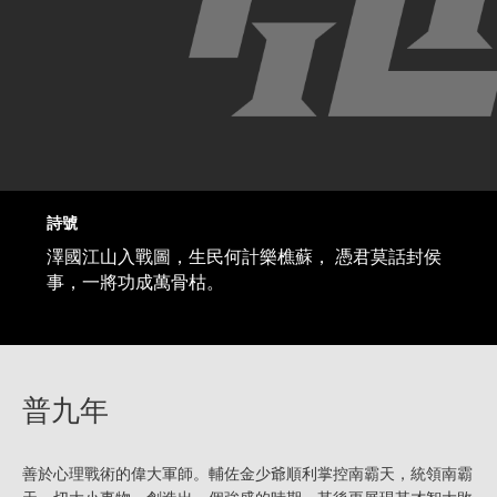
詩號
澤國江山入戰圖，生民何計樂樵蘇， 憑君莫話封侯
事，一將功成萬骨枯。
普九年
善於心理戰術的偉大軍師。輔佐金少爺順利掌控南霸天，統領南霸