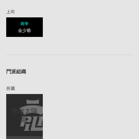
上司
雜學
金少爺
1
門派組織
所屬
無敵太陽
盟