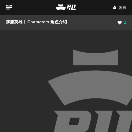
會員
霹靂英雄
Characters 角色介紹
瀏覽數
0