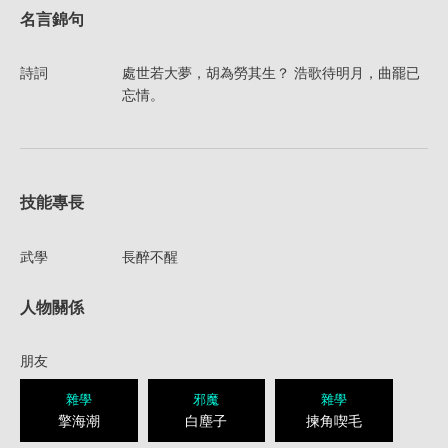
名言錦句
詩詞
處世若大夢，胡為勞其生？ 浩歌待明月，曲罷已
忘情。
技能專長
武學
長醉不醒
人物關係
朋友
雜學
邪魔
雜學
擎海潮
白塵子
揀角喫毛