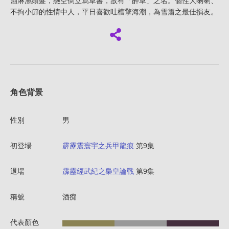
酒淋濕頭髮，懸空倒立寫草書，故有「醉草」之名。個性大喇喇、
不拘小節的性情中人，平日喜歡吐槽擎海潮，為雪簫之最佳損友。
角色背景
性別
男
初登場
霹靂震寰宇之兵甲龍痕
第9集
退場
霹靂經武紀之梟皇論戰
第9集
稱號
酒痴
代表顏色