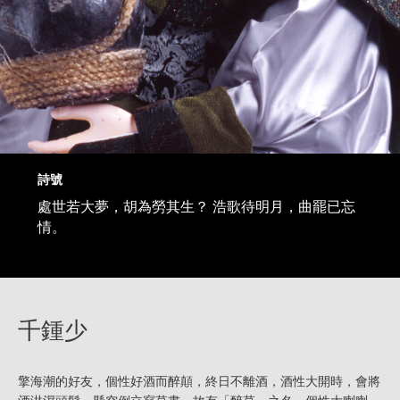
詩號
處世若大夢，胡為勞其生？ 浩歌待明月，曲罷已忘
情。
千鍾少
擎海潮的好友，個性好酒而醉顛，終日不離酒，酒性大開時，會將