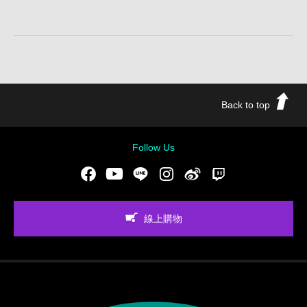
Back to top
Follow Us
Facebook
Youtube
LINE
Instgram
新浪微博
Twitch
線上購物