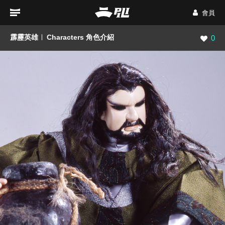
會員
霹靂英雄
Characters 角色介紹
瀏覽數
0