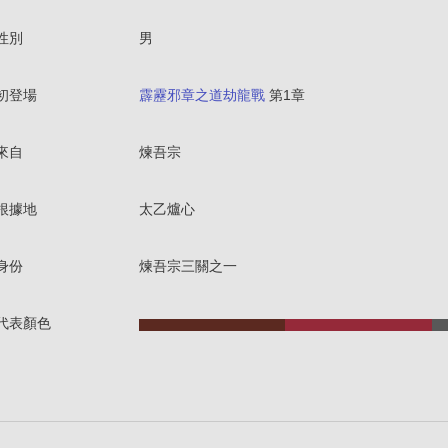
性別
男
初登場
霹靂邪章之道劫龍戰
第1章
來自
煉吾宗
根據地
太乙爐心
身份
煉吾宗三關之一
代表顏色