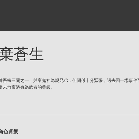
棄蒼生
煉吾宗三關之一，與棄鬼神為親兄弟，但關係十分緊張，過去因一場事件
從未放棄過身為武者的尊嚴。
角色背景