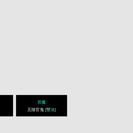
邪魔
五陵官鬼
[雙法]