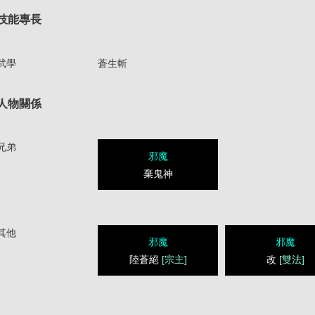
技能專長
武學
蒼生斬
人物關係
兄弟
邪魔
棄鬼神
其他
邪魔
邪魔
陸蒼絕
[宗主]
改
[雙法]