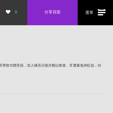
瀏覽數：
0
分享頁面
選單
而導致功體受損，加入煉吾宗後亦難以恢復，常遭棄鬼神貶損，但