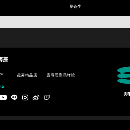
棄蒼生
霹靂
們
霹靂精品店
霹靂國際品牌館
 Us
與
acebook
Youtube
LINE
Instgram
新浪微博
Twitch