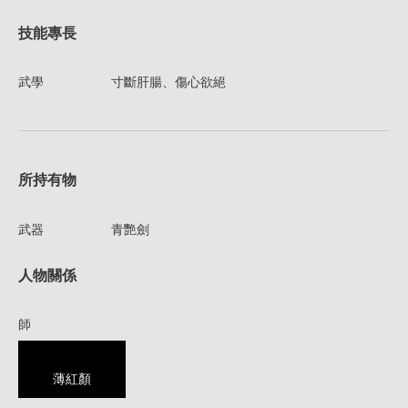
技能專長
武學
寸斷肝腸、傷心欲絕
所持有物
武器
青艷劍
人物關係
師
薄紅顏