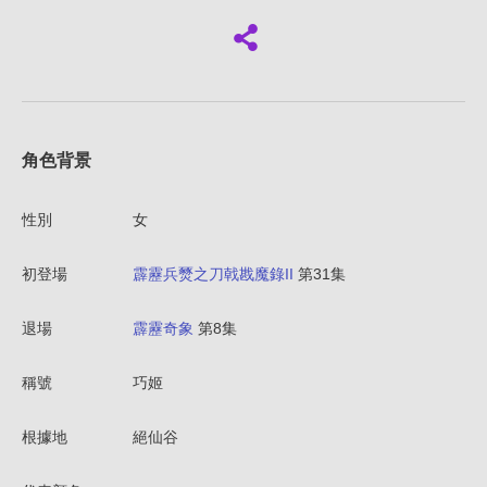
角色背景
性別
女
初登場
霹靂兵燹之刀戟戡魔錄II
第31集
退場
霹靂奇象
第8集
稱號
巧姬
根據地
絕仙谷