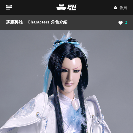
會員
霹靂英雄
Characters 角色介紹
瀏覽數
0