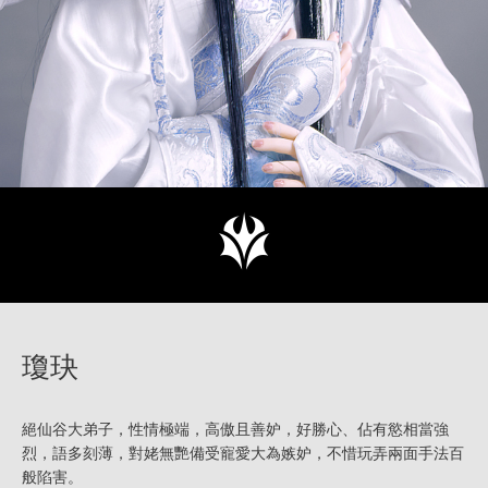
瓊玦
絕仙谷大弟子，性情極端，高傲且善妒，好勝心、佔有慾相當強
烈，語多刻薄，對姥無艷備受寵愛大為嫉妒，不惜玩弄兩面手法百
般陷害。