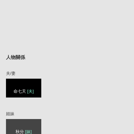
人物關係
夫/妻
命七天
[夫]
姐妹
秋分
[妹]