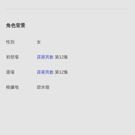
角色背景
性別
女
初登場
霹靂異數
第12集
退場
霹靂異數
第12集
根據地
碧水嶺