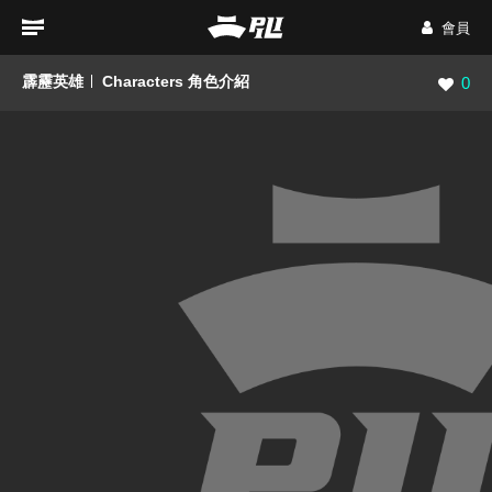
會員
霹靂英雄
Characters 角色介紹
瀏覽數
0