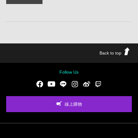
Back to top
Follow Us
Facebook
Youtube
LINE
Instgram
新浪微博
Twitch
線上購物