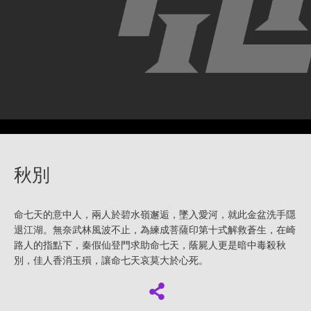
秋別
命七天的意中人，兩人於碧水嶺邂逅，墜入愛河，就此金盆洗手隱
退江湖。無奈武林風波不止，為練成菩薩印第十式解救蒼生，在崎
路人的指點下，秦假仙登門求助命七天，蔭屍人更是暗中毒殺秋
別，佳人香消玉殞，讓命七天哀莫大於心死。