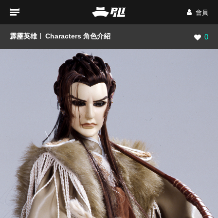
會員
霹靂英雄
Characters 角色介紹
瀏覽數
0