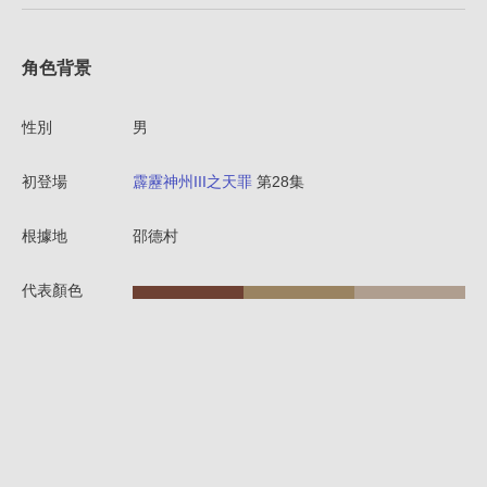
角色背景
性別
男
初登場
霹靂神州III之天罪
第28集
根據地
邵德村
代表顏色