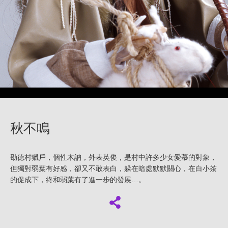
秋不鳴
劭德村獵戶，個性木訥，外表英俊，是村中許多少女愛慕的對象，
但獨對弱葉有好感，卻又不敢表白，躲在暗處默默關心，在白小茶
的促成下，終和弱葉有了進一步的發展…。