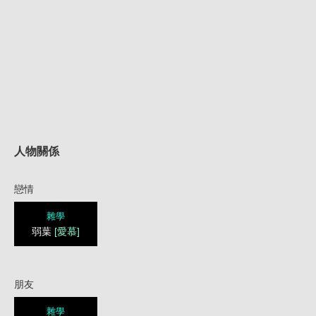
人物關係
戀情
雜學
弱葉
[愛慕]
朋友
雜學