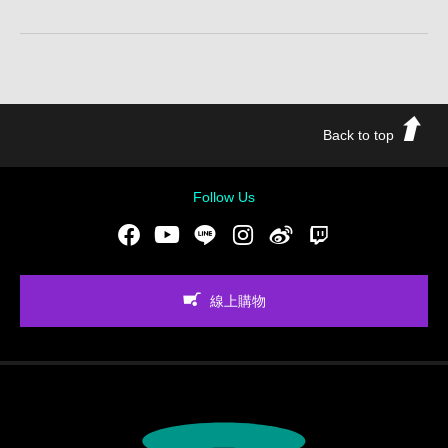
Back to top
Follow Us
Facebook
Youtube
LINE
Instgram
新浪微博
Twitch
線上購物