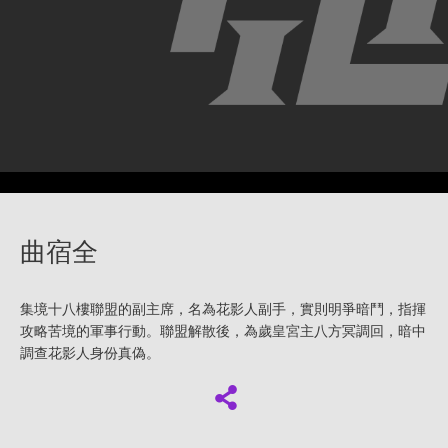
曲宿全
集境十八樓聯盟的副主席，名為花影人副手，實則明爭暗鬥，指揮
攻略苦境的軍事行動。聯盟解散後，為歲皇宮主八方冥調回，暗中
調查花影人身份真偽。