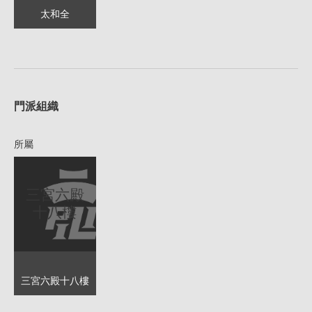
太和全
1
門派組織
所屬
三宮六殿
十八樓
三宮六殿十八樓