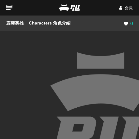
會員
霹靂英雄
Characters 角色介紹
瀏覽數
0