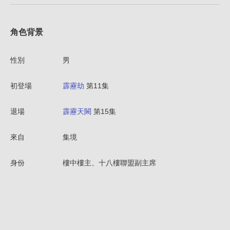
角色背景
性別
男
初登場
霹靂劫
第11集
退場
霹靂天闕
第15集
來自
集境
身份
樓中樓主、十八樓聯盟副主席