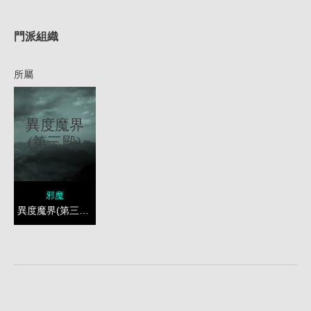
1
門派組織
所屬
異度魔界
(第三殿)
邪魔
異度魔界(第三殿)