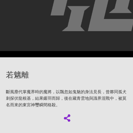
若魑離
斷風塵代掌魔界時的魔將，以飄忽如鬼魅的身法見長，曾夥同孤犬
刺探伏龍根基，結果鎩羽而歸，後在藏青雲地與識界混戰中，被莫
名而來的東宮神璽瞬間格殺。