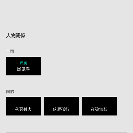
人物關係
上司
邪魔
斷風塵
同夥
落冥孤犬
落雁孤行
夜鴞無影