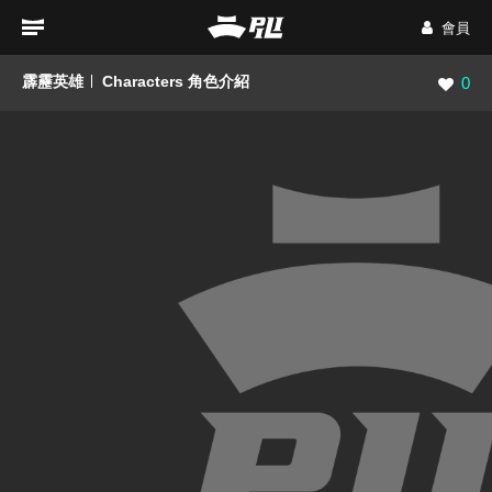
會員
霹靂英雄
Characters 角色介紹
瀏覽數
0