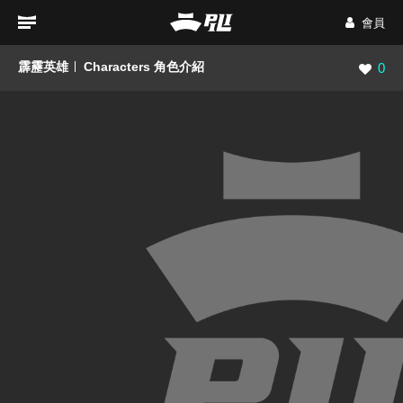
會員
霹靂英雄
Characters 角色介紹
瀏覽數
0