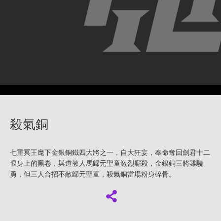
殺氣銅
七重冥王麾下金銀銅鐵四大將之一，自大狂妄，奉命奪回劍君十二
恨身上的黑卷，與道教人馬歸元聖童激烈廝殺，金銀銅三將雖驍
勇，但三人合招不敵歸元聖童，殺氣銅當場粉身碎骨。