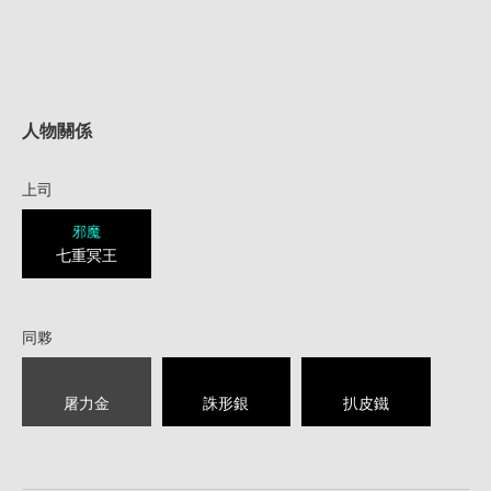
人物關係
上司
邪魔
七重冥王
同夥
屠力金
誅形銀
扒皮鐵