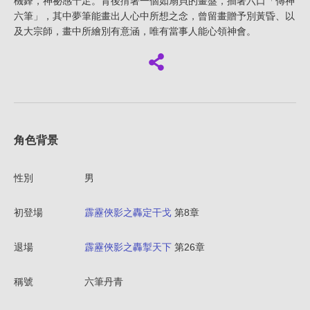
機鋒，神祕感十足。背後揹著一個如扇貝的畫盤，插著六口「傳神
六筆」，其中夢筆能畫出人心中所想之念，曾留畫贈予別黃昏、以
及大宗師，畫中所繪別有意涵，唯有當事人能心領神會。
角色背景
性別
男
初登場
霹靂俠影之轟定干戈
第8章
退場
霹靂俠影之轟掣天下
第26章
稱號
六筆丹青