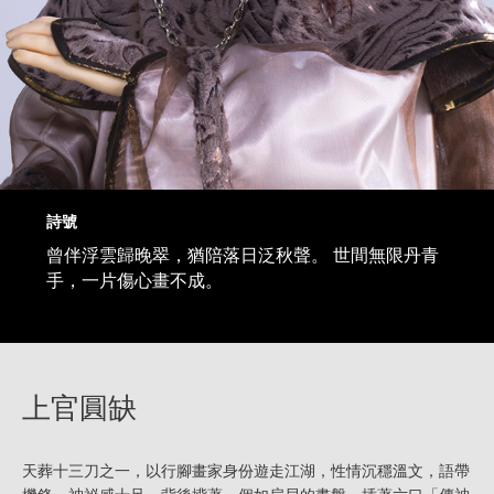
詩號
曾伴浮雲歸晚翠，猶陪落日泛秋聲。 世間無限丹青
手，一片傷心畫不成。
上官圓缺
天葬十三刀之一，以行腳畫家身份遊走江湖，性情沉穩溫文，語帶