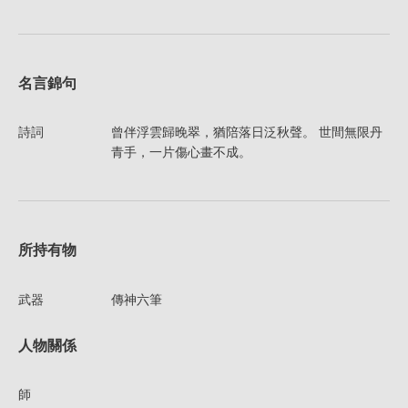
名言錦句
詩詞
曾伴浮雲歸晚翠，猶陪落日泛秋聲。 世間無限丹
青手，一片傷心畫不成。
所持有物
武器
傳神六筆
人物關係
師