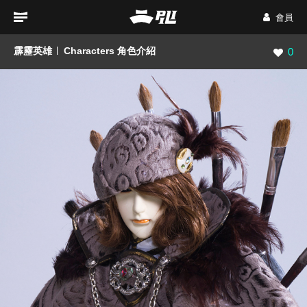
會員
霹靂英雄
Characters 角色介紹
瀏覽數
0