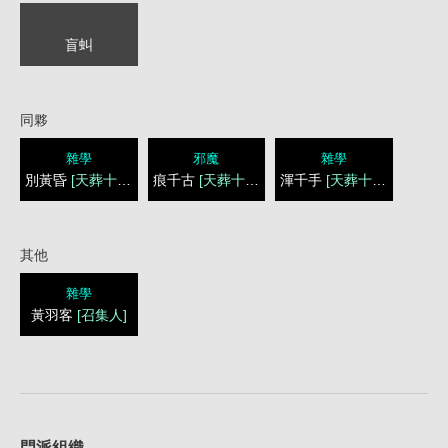
盲虯
同夥
雜學
邪魔
雜學
別黃昏
[天葬十三刀]
痕千古
[天葬十三刀]
渾千手
[天葬十三刀]
其他
雜學
黃羽客
[召集人]
1
門派組織