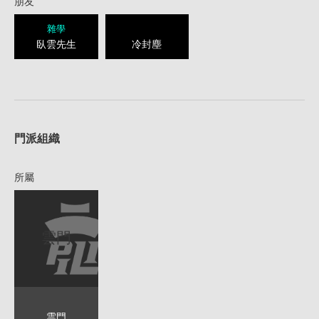
朋友
雜學
臥雲先生
冷封塵
1
門派組織
所屬
雲門
雲門