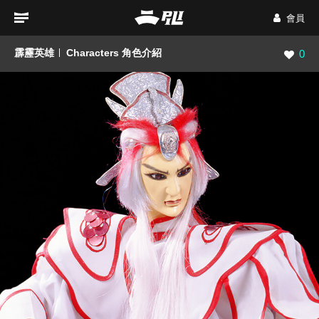
會員
霹靂英雄
Characters 角色介紹
瀏覽數
0