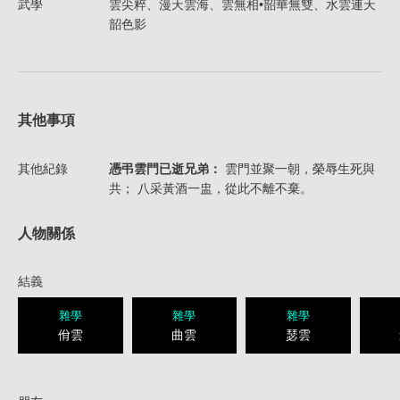
武學
雲尖粹、漫天雲海、雲無相•韶華無雙、水雲連天
韶色影
其他事項
其他紀錄
憑弔雲門已逝兄弟：
雲門並聚一朝，榮辱生死與
共； 八采黃酒一盅，從此不離不棄。
人物關係
結義
雜學
雜學
雜學
佾雲
曲雲
瑟雲