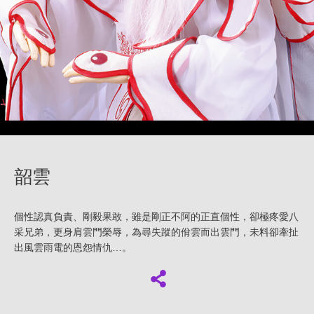
韶雲
個性認真負責、剛毅果敢，雖是剛正不阿的正直個性，卻極疼愛八
采兄弟，更身肩雲門榮辱，為尋失蹤的佾雲而出雲門，未料卻牽扯
出風雲雨電的恩怨情仇…。