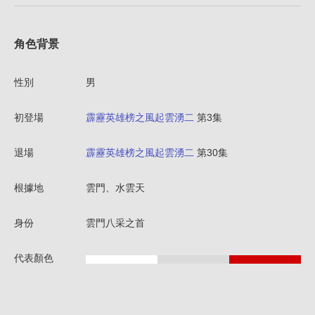
角色背景
性別
男
初登場
霹靂英雄榜之風起雲湧二
第3集
退場
霹靂英雄榜之風起雲湧二
第30集
根據地
雲門、水雲天
身份
雲門八采之首
代表顏色