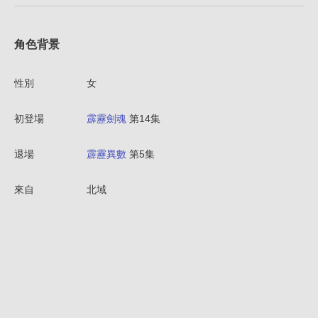
角色背景
性別
女
初登場
霹靂劍魂
第14集
退場
霹靂異數
第5集
來自
北域