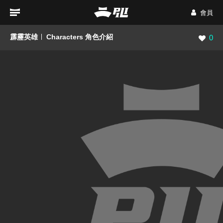
會員
霹靂英雄
Characters 角色介紹
瀏覽數
0