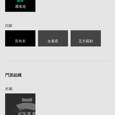
雜學
通瑤池
同夥
宮布衣
女暴君
五方羅剎
1
門派組織
所屬
神蠶宮