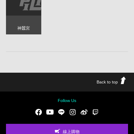
神蠶宮
Back to top
Follow Us
Facebook
Youtube
LINE
Instgram
新浪微博
Twitch
線上購物