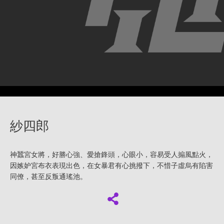
紗四郎
神蠶宮女將，好勝心強、愛搶鋒頭，心眼小，容易受人搧風點火，
因嫉妒宮布衣表現出色，在女暴君有心挑撥下，不惜子虛烏有陷害
同僚，甚至反叛通瑤池。