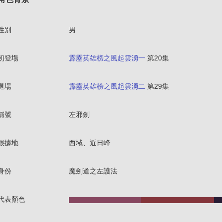
性別
男
初登場
霹靂英雄榜之風起雲湧一
第20集
退場
霹靂英雄榜之風起雲湧二
第29集
稱號
左邪劍
根據地
西域、近日峰
身份
魔劍道之左護法
代表顏色