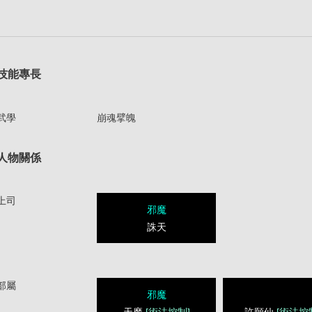
技能專長
武學
崩魂擘魄
人物關係
上司
邪魔
誅天
部屬
邪魔
天魔
[術法控制]
許願仙
[術法控