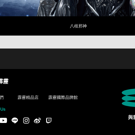
八歧邪神
霹靂
們
霹靂精品店
霹靂國際品牌館
 Us
與
acebook
Youtube
LINE
Instgram
新浪微博
Twitch