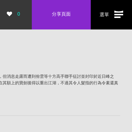
瀏覽數：
0
分享頁面
選單
，但消息走露而遭到佾雲等十方高手聯手征討並封印於近日峰之
在其額上的寶劍後得以重出江湖，不過其令人髮指的行為令素還真