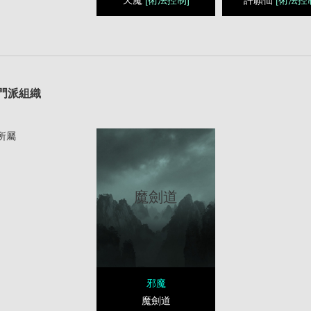
1
門派組織
所屬
魔劍道
邪魔
魔劍道