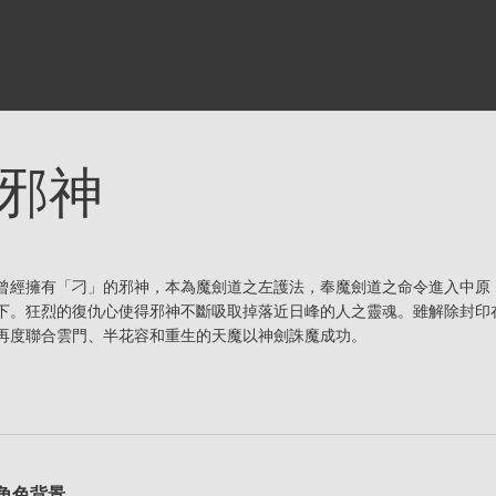
邪神
曾經擁有「刁」的邪神，本為魔劍道之左護法，奉魔劍道之命令進入中原
下。狂烈的復仇心使得邪神不斷吸取掉落近日峰的人之靈魂。雖解除封印
再度聯合雲門、半花容和重生的天魔以神劍誅魔成功。
角色背景