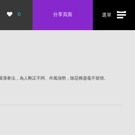
瀏覽數：
0
分享頁面
選單
羅漢拳法，為人剛正不阿、作風強勢，除惡務盡毫不留情。