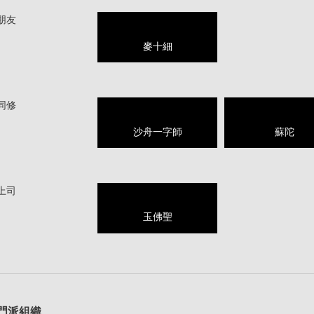
朋友
麥十細
同修
沙舟一字師
蘇陀
上司
玉佛聖
1
門派組織