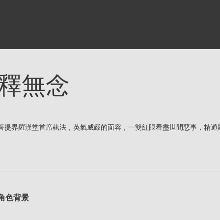
釋無念
菩提界羅漢堂首席執法，英氣威嚴的面容，一雙紅眼看盡世間惡事，精通
角色背景