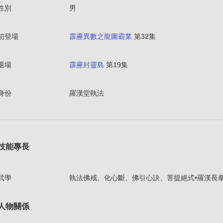
性別
男
初登場
霹靂異數之龍圖霸業
第32集
退場
霹靂封靈島
第19集
身份
羅漢堂執法
技能專長
武學
執法佛戒、化心斷、佛引心訣、菩提絕式•羅漢長
人物關係