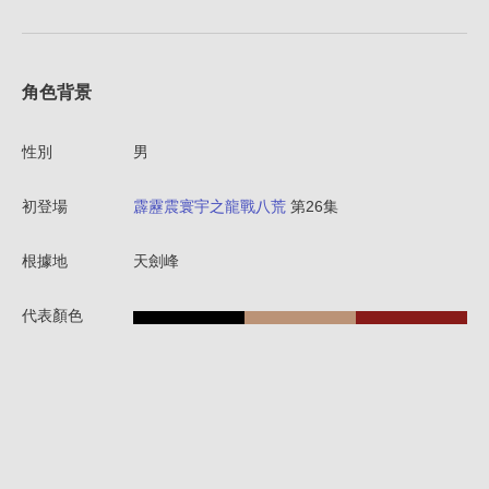
角色背景
性別
男
初登場
霹靂震寰宇之龍戰八荒
第26集
根據地
天劍峰
代表顏色