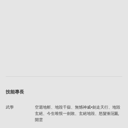
技能專長
武學
空迴地斬、地毀千嶽、無憾神威•劍走天行、地毀
玄絕、今生唯恨一劍敗、玄絕地毀、怒髮衝冠亂
開雲