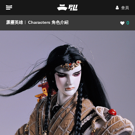
會員
霹靂英雄
Characters 角色介紹
瀏覽數
0