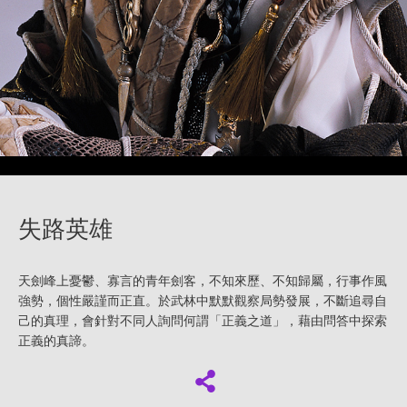
失路英雄
天劍峰上憂鬱、寡言的青年劍客，不知來歷、不知歸屬，行事作風
強勢，個性嚴謹而正直。於武林中默默觀察局勢發展，不斷追尋自
己的真理，會針對不同人詢問何謂「正義之道」，藉由問答中探索
正義的真諦。