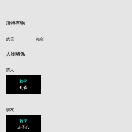
所持有物
武器
衡劍
人物關係
情人
雜學
孔雀
朋友
雜學
赤子心