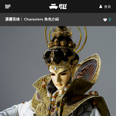
會員
霹靂英雄
Characters 角色介紹
瀏覽數
0