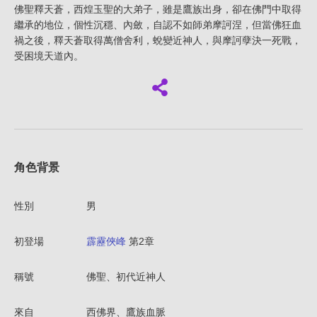
佛聖釋天蒼，西煌玉聖的大弟子，雖是鷹族出身，卻在佛門中取得
繼承的地位，個性沉穩、內斂，自認不如師弟摩訶涅，但當佛狂血
禍之後，釋天蒼取得萬僧舍利，蛻變近神人，與摩訶孽決一死戰，
受困境天道內。
角色背景
性別
男
初登場
霹靂俠峰
第2章
稱號
佛聖、初代近神人
來自
西佛界、鷹族血脈