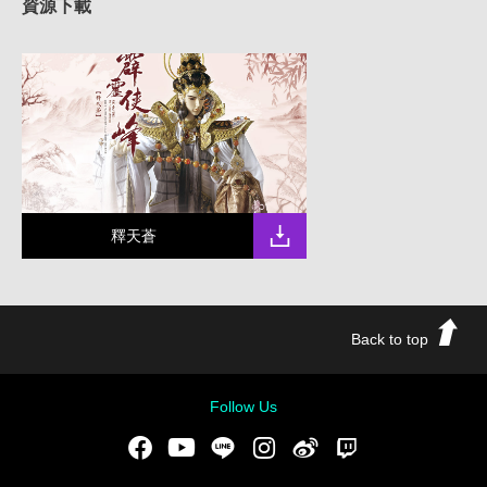
資源下載
釋天蒼
Back to top
Follow Us
Facebook
Youtube
LINE
Instgram
新浪微博
Twitch