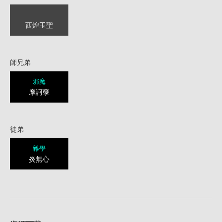
西煌玉聖
師兄弟
邪魔
摩訶孽
徒弟
雜學
炎無心