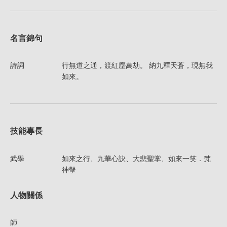
名言錦句
詩詞
行無道之通，渡紅塵萬劫。 納九釋天蒼，現無我
如來。
技能專長
武學
如來之行、九華心訣、大悲聖掌、如來一笑．梵
神擊
人物關係
師