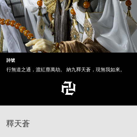
詩號
行無道之通，渡紅塵萬劫。 納九釋天蒼，現無我如來。
釋天蒼