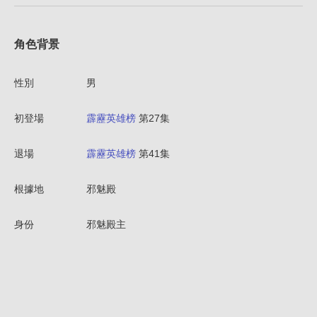
角色背景
性別
男
初登場
霹靂英雄榜
第27集
退場
霹靂英雄榜
第41集
根據地
邪魅殿
身份
邪魅殿主