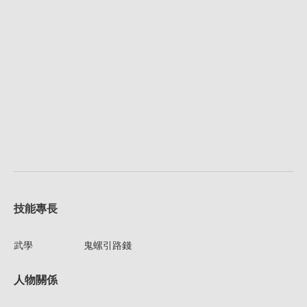
技能專長
武學
鬼螺引路錢
人物關係