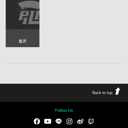
魔界
魔界
Back to top
Follow Us
Facebook
Youtube
LINE
Instgram
新浪微博
Twitch