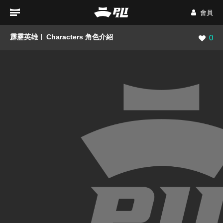
會員
霹靂英雄
Characters 角色介紹
瀏覽數
0