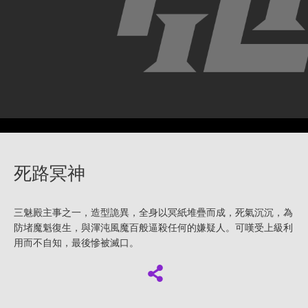
死路冥神
三魅殿主事之一，造型詭異，全身以冥紙堆疊而成，死氣沉沉，為
防堵魔魁復生，與渾沌風魔百般逼殺任何的嫌疑人。可嘆受上級利
用而不自知，最後慘被滅口。