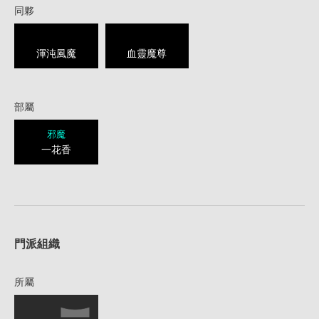
同夥
渾沌風魔
血靈魔尊
部屬
邪魔
一花香
1
門派組織
所屬