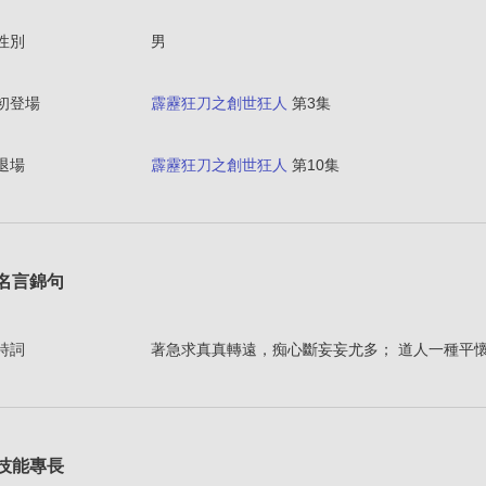
性別
男
初登場
霹靂狂刀之創世狂人
第3集
退場
霹靂狂刀之創世狂人
第10集
名言錦句
詩詞
著急求真真轉遠，痴心斷妄妄尤多； 道人一種平
技能專長