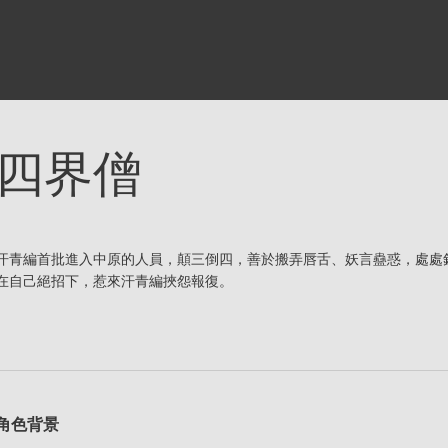
四界僧
汗青編首批進入中原的人員，顛三倒四，善於搬弄唇舌、妖言蠱惑，處處
在自己絕招下，惹來汗青編挾怨報復。
角色背景