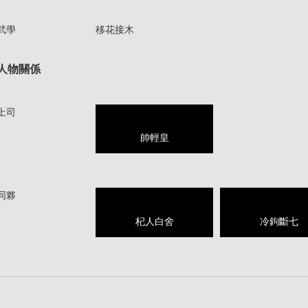
武學
移花接木
人物關係
上司
帥輕皇
同夥
杞人白舍
冷鉤斷七
1