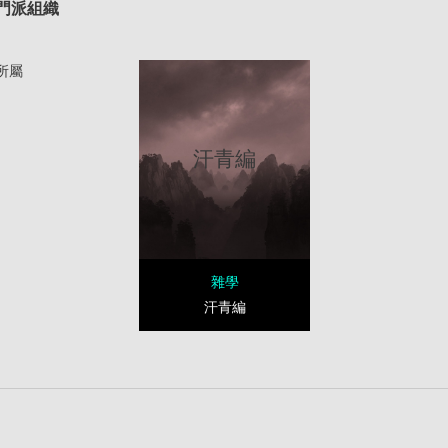
門派組織
所屬
汗青編
雜學
汗青編