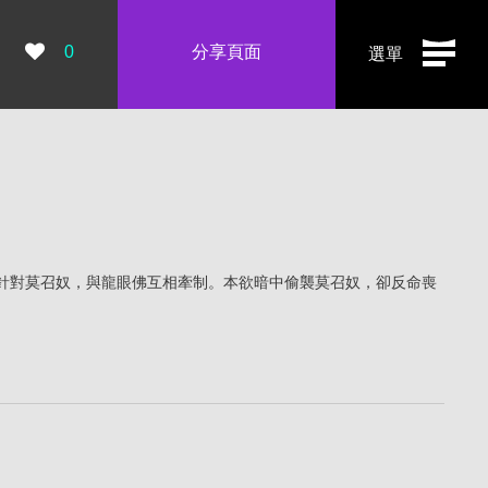
瀏覽數：
0
分享頁面
選單
針對莫召奴，與龍眼佛互相牽制。本欲暗中偷襲莫召奴，卻反命喪