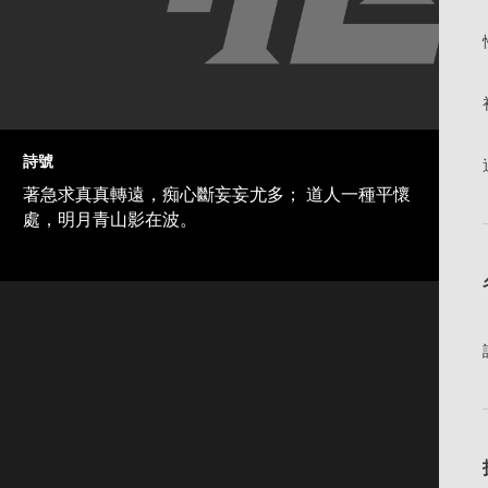
詩號
著急求真真轉遠，痴心斷妄妄尤多； 道人一種平懷
處，明月青山影在波。