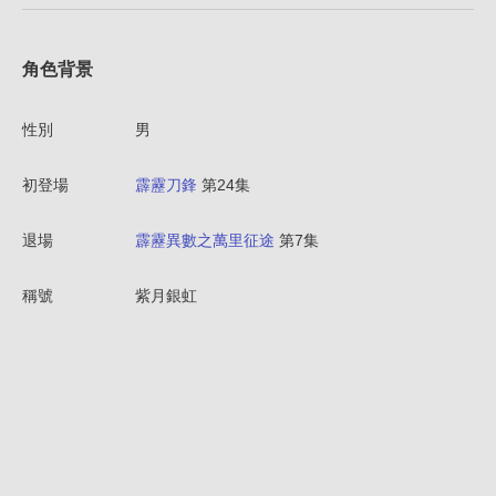
角色背景
性別
男
初登場
霹靂刀鋒
第24集
退場
霹靂異數之萬里征途
第7集
稱號
紫月銀虹