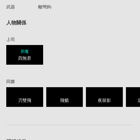
武器
離彎鉤
人物關係
上司
邪魔
四無君
同夥
刃雙飛
飛魈
夜留影
1