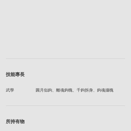
技能專長
武學
圓月似鉤、離魂鉤魄、千鉤拆身、鉤魂攝魄
所持有物