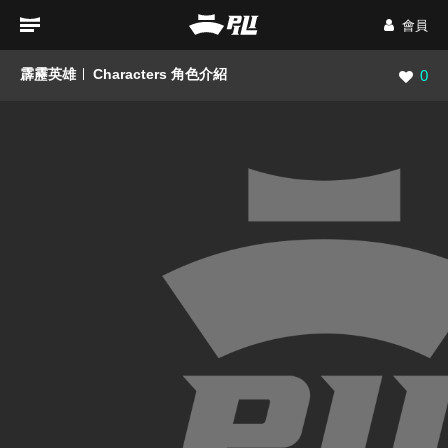
會員
霹靂英雄
Characters 角色介紹
瀏覽數
0