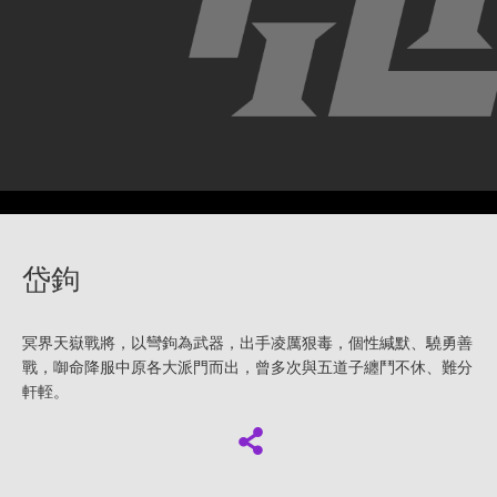
岱鉤
冥界天嶽戰將，以彎鉤為武器，出手凌厲狠毒，個性緘默、驍勇善
戰，啣命降服中原各大派門而出，曾多次與五道子纏鬥不休、難分
軒輊。