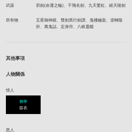
武器
邪劍(命運之輪)、千飛名劍、九天驚虹、絕天陵劍
所有物
五星御神鏡、雙劍異行劍譜、鬼樓鑰匙、逆轉陰
卦、萬鬼誌、定身符、八岐靈鑑
其他事項
人物關係
情人
雜學
容衣
恩人