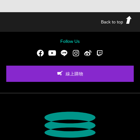
Back to top
Follow Us
Facebook
Youtube
LINE
Instgram
新浪微博
Twitch
線上購物