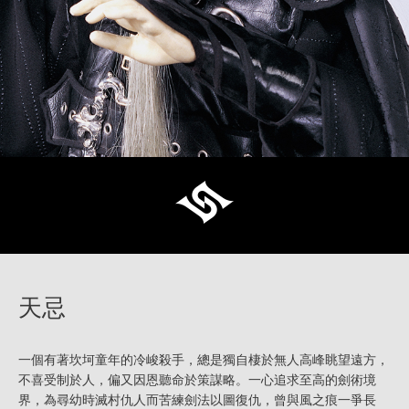
天忌
一個有著坎坷童年的冷峻殺手，總是獨自棲於無人高峰眺望遠方，
不喜受制於人，偏又因恩聽命於策謀略。一心追求至高的劍術境
界，為尋幼時滅村仇人而苦練劍法以圖復仇，曾與風之痕一爭長