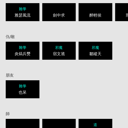
雜學
雅瑟風流
劍中求
醉輕侯
仇/敵
雜學
邪魔
邪魔
炎熇兵燹
宿文馗
鄒縱天
朋友
雜學
也呆
師
道