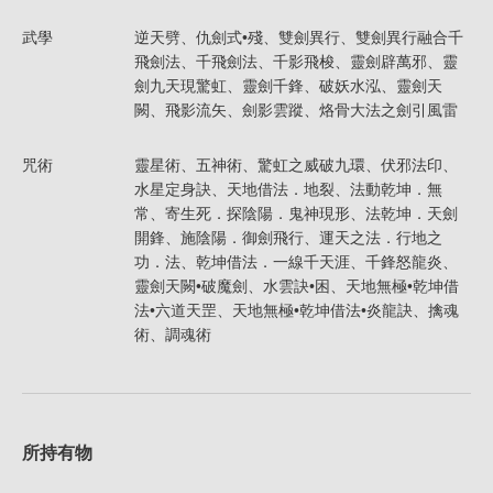
武學
逆天劈、仇劍式•殘、雙劍異行、雙劍異行融合千
飛劍法、千飛劍法、千影飛梭、靈劍辟萬邪、靈
劍九天現驚虹、靈劍千鋒、破妖水泓、靈劍天
闕、飛影流矢、劍影雲蹤、烙骨大法之劍引風雷
咒術
靈星術、五神術、驚虹之威破九環、伏邪法印、
水星定身訣、天地借法．地裂、法動乾坤．無
常、寄生死．探陰陽．鬼神現形、法乾坤．天劍
開鋒、施陰陽．御劍飛行、運天之法．行地之
功．法、乾坤借法．一線千天涯、千鋒怒龍炎、
靈劍天闕•破魔劍、水雲訣•困、天地無極•乾坤借
法•六道天罡、天地無極•乾坤借法•炎龍訣、擒魂
術、調魂術
所持有物