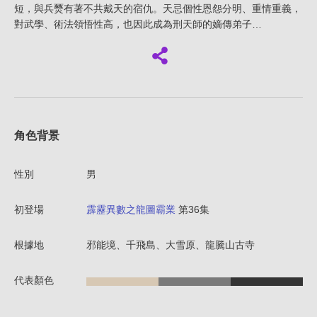
短，與兵燹有著不共戴天的宿仇。天忌個性恩怨分明、重情重義，
對武學、術法領悟性高，也因此成為刑天師的嫡傳弟子…
角色背景
性別
男
初登場
霹靂異數之龍圖霸業
第36集
根據地
邪能境、千飛島、大雪原、龍騰山古寺
代表顏色