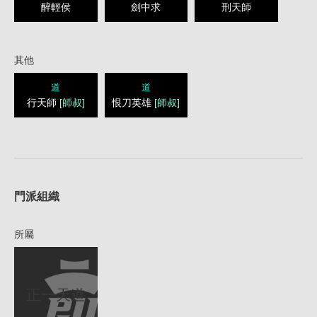
醉輕侯
劍中求
刑天師
其他
道
道
行天師
[師叔]
恨刀英雄
[師叔]
1
門派組織
所屬
正一天道