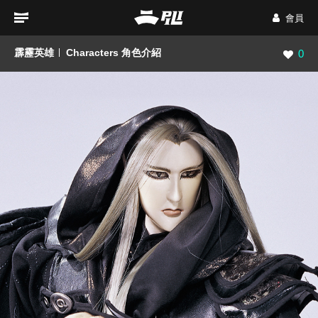
會員
霹靂英雄
Characters 角色介紹
瀏覽數
0