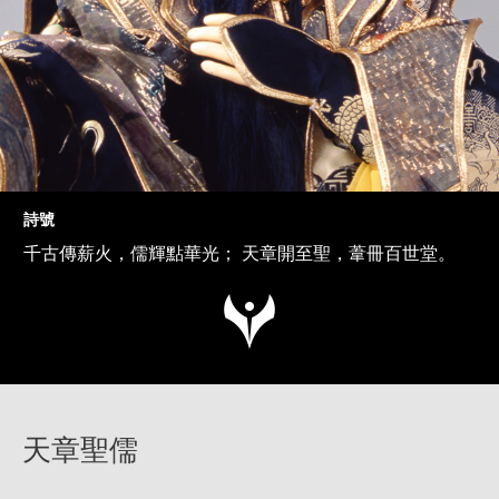
詩號
千古傳薪火，儒輝點華光； 天章開至聖，葦冊百世堂。
天章聖儒