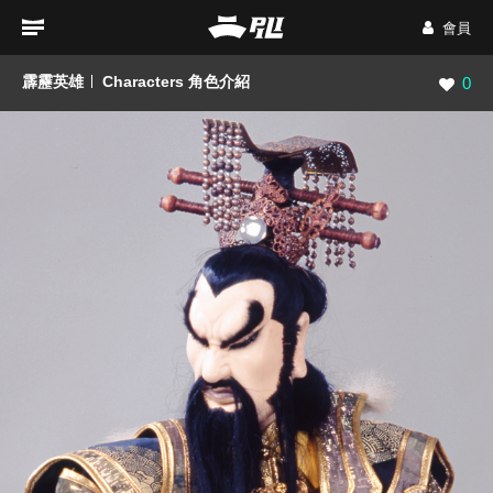
會員
霹靂英雄
Characters 角色介紹
瀏覽數
0