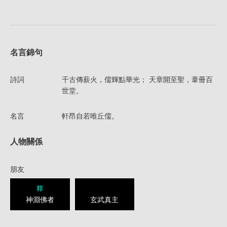
名言錦句
詩詞
千古傳薪火，儒輝點華光； 天章開至聖，葦冊百
世堂。
名言
軒昂自若唯丘儒。
人物關係
朋友
釋
神淵佛者
玄武真主