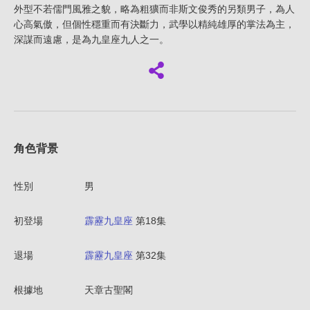
外型不若儒門風雅之貌，略為粗獷而非斯文俊秀的另類男子，為人
心高氣傲，但個性穩重而有決斷力，武學以精純雄厚的掌法為主，
深謀而遠慮，是為九皇座九人之一。
角色背景
性別
男
初登場
霹靂九皇座
第18集
退場
霹靂九皇座
第32集
根據地
天章古聖閣