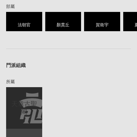
部屬
法朝官
顏貫丘
賀衛宇
1
門派組織
所屬
天章古聖
閣