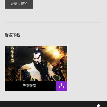
天章古聖閣
資源下載
天章聖儒