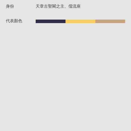
身份
天章古聖閣之主、儒流座
代表顏色