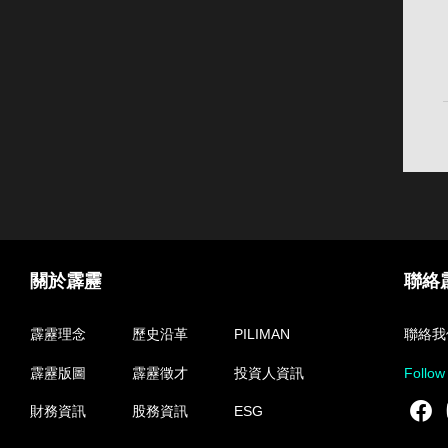
關於霹靂
聯絡
霹靂理念
歷史沿革
PILIMAN
聯絡我
霹靂版圖
霹靂徵才
投資人資訊
Follow
F
財務資訊
股務資訊
ESG