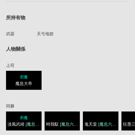
所持有物
武器
天弓地箭
人物關係
上司
邪魔
魔息大帝
同夥
邪魔
淡風武靖
[魔息六將]
時我馭
[魔息六將]
鬼天棠
[魔息六將]
狂墨