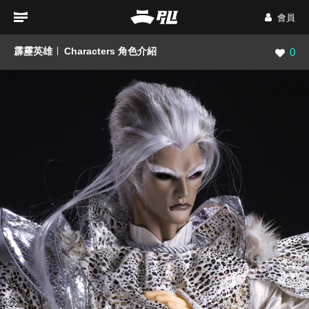
會員
霹靂英雄
Characters 角色介紹
瀏覽數
0