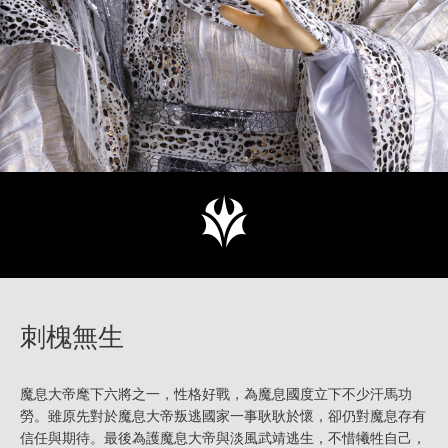
刺槐無生
魔息大帝麾下六將之一，性格好戰，為魔息國度立下不少汗馬功
勞。雖原先對於魔息大帝叛逃國家一事耿耿於懷，卻仍對魔息存有
信任與期待。最後為護魔息大帝與淡風武靖逃生，不惜犧牲自己，