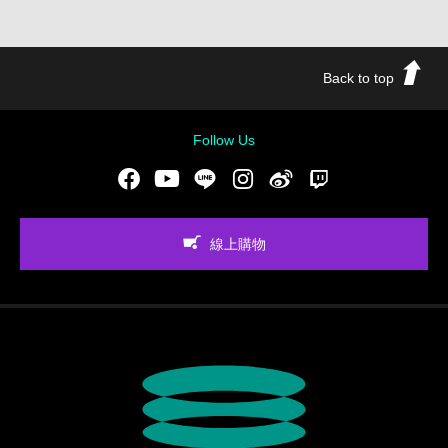
Back to top
Follow Us
Facebook
Youtube
LINE
Instgram
新浪微博
Twitch
線上購物