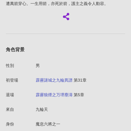
遭萬箭穿心。一生用箭，亦死於箭，護主之義令人動容。
角色背景
性別
男
初登場
霹靂謎城之九輪異譜
第31章
退場
霹靂狼煙之万堺塵濤
第5章
來自
九輪天
身份
魔息六將之一