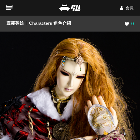
會員
霹靂英雄
Characters 角色介紹
瀏覽數
0