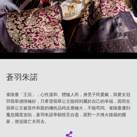
蒼羽朱諾
雀陵臺「王后」，心性溫和、體恤人民，身受子民愛戴，與愛女冠
羽翡翠感情極好，只希望翡翠公主能得到屬於自己的幸福，因而在
翡翠公主被當作和親的犧牲品時反應極大，不能苟同。雀陵臺遭到
魔息國度攻陷，蒼羽朱諾寧願咬舌自盡，面對一片烽火狼藉的國
家，便追隨亡夫而去。