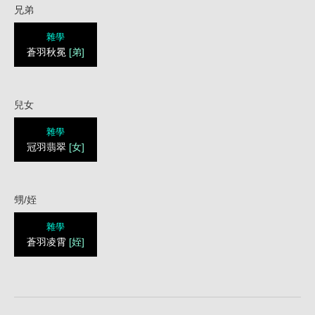
兄弟
雜學
蒼羽秋冕
[弟]
兒女
雜學
冠羽翡翠
[女]
甥/姪
雜學
蒼羽凌霄
[姪]
1