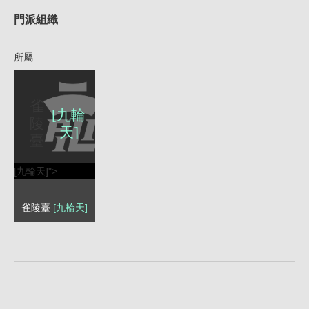
門派組織
所屬
雀
[九輪
陵
天]
臺
[九輪天]">
雀陵臺
[九輪天]