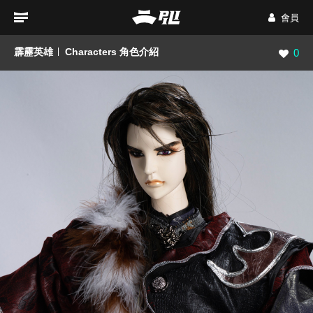
會員
霹靂英雄
Characters 角色介紹
瀏覽數
0