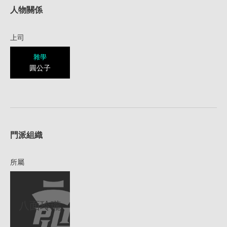
人物關係
上司
雜學
圓公子
1
門派組織
所屬
八面玲瓏