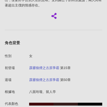
出，便要對手告別人世的意味。受到圓公子的特別愛護，兩人間有
著超出主僕的情感存在。
角色背景
性別
女
初登場
霹靂狼煙之古原爭霸
第15章
退場
霹靂狼煙之古原爭霸
第50章
根據地
八面玲瓏、留人亭
代表顏色