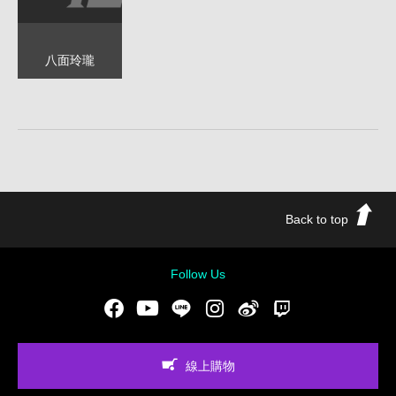
八面玲瓏
Back to top
Follow Us
Facebook
Youtube
LINE
Instgram
新浪微博
Twitch
線上購物