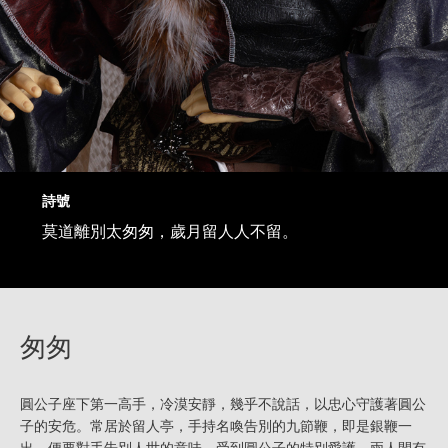
詩號
莫道離別太匆匆，歲月留人人不留。
匆匆
圓公子座下第一高手，冷漠安靜，幾乎不說話，以忠心守護著圓公
子的安危。常居於留人亭，手持名喚告別的九節鞭，即是銀鞭一