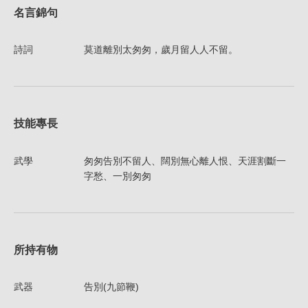
名言錦句
詩詞
莫道離別太匆匆，歲月留人人不留。
技能專長
武學
匆匆告別不留人、闊別無心離人恨、天涯割斷一
字愁、一別匆匆
所持有物
武器
告別(九節鞭)